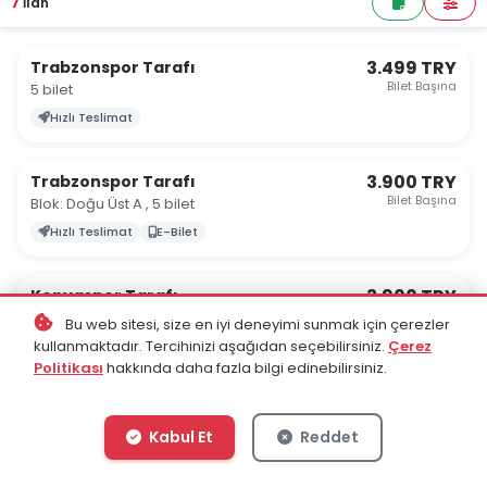
7
İlan
3.499 TRY
Trabzonspor Tarafı
Bilet Başına
5 bilet
Hızlı Teslimat
3.900 TRY
Trabzonspor Tarafı
Bilet Başına
Blok: Doğu Üst A , 5 bilet
Hızlı Teslimat
E-Bilet
3.900 TRY
Konyaspor Tarafı
Bilet Başına
Blok: Batı Üst A , 4 bilet
Bu web sitesi, size en iyi deneyimi sunmak için çerezler
kullanmaktadır. Tercihinizi aşağıdan seçebilirsiniz.
Çerez
Hızlı Teslimat
E-Bilet
Politikası
hakkında daha fazla bilgi edinebilirsiniz.
4.400 TRY
Trabzonspor Tarafı
Bilet Başına
Blok: Doğu Alt D , 5 bilet
Kabul Et
Reddet
Hızlı Teslimat
E-Bilet