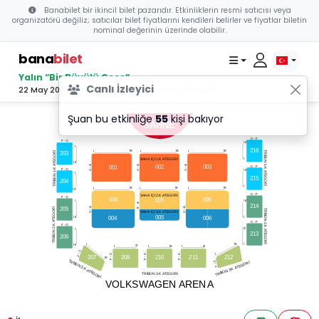
Banabilet bir ikincil bilet pazarıdır. Etkinliklerin resmi satıcısı veya
organizatörü değiliz; satıcılar bilet fiyatlarını kendileri belirler ve fiyatlar biletin
nominal değerinin üzerinde olabilir.
bana
bilet
Yalın “Bir Büyülü Gece”
Canlı İzleyici
22 May 2026 21:00 - Volkswagen Arena, İSTANBUL
Şuan bu etkinliğe
55
kişi bakıyor
SAHNE
D - P
P - D
14
1
216
18
18
18
1
1
1
TRİBÜN 1.K
TEGORİ
203
1
SAH
A
 İÇİ 1.K
A
TEGORİ
14
A
002
003
U - A
U - A
U - A
D - P
001
TRİBÜN 1.K
P - D
14
A
1
TEGORİ
215
204
1
18
18
18
1
1
1
14
D - P
SAH
A
 İÇİ 2.K
A
TEGORİ
P - D
004
006
005
1
14
R - A
214
205
U - A
U - A
TEGORİ
TRİBÜN 2.K
SAH
A
 İÇİ 3.K
A
TEGORİ
005
004
14
1
006
A
D - P
P - D
TRİBÜN 2.K
16
1
A
213
TEGORİ
206
1
18
1
16
21
1
1
1
21
18
P - D
1
P - D
P - D
P - D
207
208
210
2
1
1
212
18
TRİBÜN 3.K
P - D
TEGORİ
A
TRİBÜN 3.K
A
TEGORİ
TRİBÜN 3.K
A
TEGORİ
VOLKS
W
AGEN
AREN
A