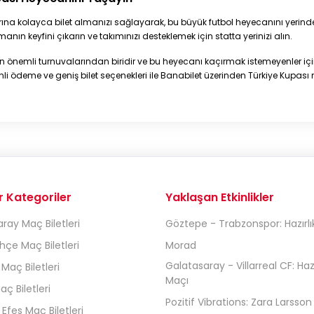
rına kolayca bilet almanızı sağlayarak, bu büyük futbol heyecanını yerin
almanın keyfini çıkarın ve takımınızı desteklemek için statta yerinizi alın.
 en önemli turnuvalarından biridir ve bu heyecanı kaçırmak istemeyenler i
i ödeme ve geniş bilet seçenekleri ile Banabilet üzerinden Türkiye Kupası m
r Kategoriler
Yaklaşan Etkinlikler
ray Maç Biletleri
Göztepe - Trabzonspor: Hazırlı
çe Maç Biletleri
Morad
Galatasaray - Villarreal CF: Hazı
 Maç Biletleri
Maçı
aç Biletleri
Pozitif Vibrations: Zara Larsson
Efes Maç Biletleri