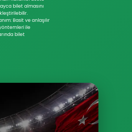
layca bilet almasını
ştirilebilir.
anım: Basit ve anlaşılır
yöntemleri ile
arında bilet