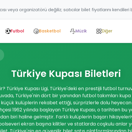
ıcısı veya organizatörü değiliz; satıcılar bilet fiyatlarını kendileri
Futbol
Basketbol
Müzik
Diğer
Türkiye Kupası Biletleri
r? Türkiye Kupası Ligi, Türkiye'deki en prestijli futbol turnu
uvada, Türkiye'nin dört bir yanından futbol takımları kupa
üçük kulüplerin rekabet ettiği, sürprizlerle dolu heyecan v
ihçesi 1962 yılında başlayan Türkiye Kupası, o tarihten bu
an biri haline gelmiştir. Farklı kulüplerin başarı hikayeler
bolseveri ekran başına kilitler ve statlarda coşkulu anlar y
let, Türkiye'nin en güvenilir bilet satış platformlarından bir