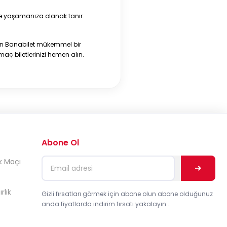
de yaşamanıza olanak tanır.
çin Banabilet mükemmel bir
aç biletlerinizi hemen alın.
Abone Ol
k Maçı
rlık
Gizli fırsatları görmek için abone olun abone olduğunuz
anda fiyatlarda indirim fırsatı yakalayın..