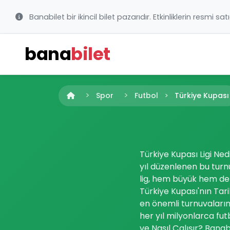
Banabilet bir ikincil bilet pazarıdır. Etkinliklerin resmi sat
bana
bilet
Spor
Futbol
Türkiye Kupası
Türkiye Kupası Ligi Nedi
yıl düzenlenen bu turn
lig, hem büyük hem de k
Türkiye Kupası'nın Tar
en önemli turnuvalarınd
her yıl milyonlarca fut
ve Nasıl Çalışır? Banabi