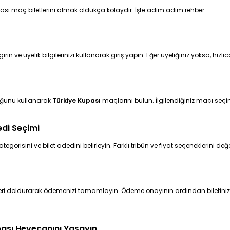
ası maç biletlerini almak oldukça kolaydır. İşte adım adım rehber:
irin ve üyelik bilgilerinizi kullanarak giriş yapın. Eğer üyeliğiniz yoksa, hızlıc
ğunu kullanarak
Türkiye Kupası
maçlarını bulun. İlgilendiğiniz maçı seçin
edi Seçimi
egorisini ve bilet adedini belirleyin. Farklı tribün ve fiyat seçeneklerini değe
eri doldurarak ödemenizi tamamlayın. Ödeme onayının ardından biletiniz
pası Heyecanını Yaşayın