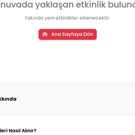
rnuvada yaklaşan etkinlik bulu
Yakında yeni etkinlikler eklenecektir.
Ana Sayfaya Dön
kkında
ri Nasıl Alınır?