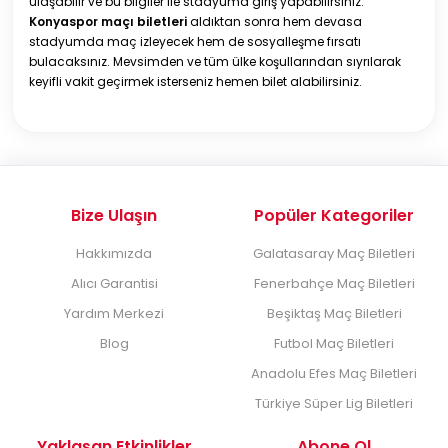
ulaşabilir ve bu bilgiler ile stadyuma giriş yapabilirsiniz.
Konyaspor maçı biletleri
aldıktan sonra hem devasa
stadyumda maç izleyecek hem de sosyalleşme fırsatı
bulacaksınız. Mevsimden ve tüm ülke koşullarından sıyrılarak
keyifli vakit geçirmek isterseniz hemen bilet alabilirsiniz.
Bize Ulaşın
Popüler Kategoriler
Hakkımızda
Galatasaray Maç Biletleri
Alıcı Garantisi
Fenerbahçe Maç Biletleri
Yardım Merkezi
Beşiktaş Maç Biletleri
Blog
Futbol Maç Biletleri
Anadolu Efes Maç Biletleri
Türkiye Süper Lig Biletleri
Yaklaşan Etkinlikler
Abone Ol