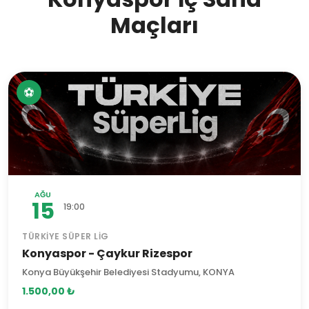
Maçları
⚽
AĞU
15
19:00
TÜRKIYE SÜPER LIG
Konyaspor - Çaykur Rizespor
Konya Büyükşehir Belediyesi Stadyumu, KONYA
1.500,00 ₺