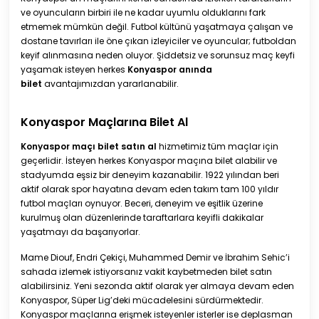
ve oyuncuların birbiri ile ne kadar uyumlu olduklarını fark
etmemek mümkün değil. Futbol kültünü yaşatmaya çalışan ve
dostane tavırları ile öne çıkan izleyiciler ve oyuncular; futboldan
keyif alınmasına neden oluyor. Şiddetsiz ve sorunsuz maç keyfi
yaşamak isteyen herkes
Konyaspor anında
bilet
avantajımızdan yararlanabilir.
Konyaspor Maçlarına Bilet Al
Konyaspor maçı bilet satın al
hizmetimiz tüm maçlar için
geçerlidir. İsteyen herkes Konyaspor maçına bilet alabilir ve
stadyumda eşsiz bir deneyim kazanabilir. 1922 yılından beri
aktif olarak spor hayatına devam eden takım tam 100 yıldır
futbol maçları oynuyor. Beceri, deneyim ve eşitlik üzerine
kurulmuş olan düzenlerinde taraftarlara keyifli dakikalar
yaşatmayı da başarıyorlar.
Mame Diouf, Endri Çekiçi, Muhammed Demir ve İbrahim Sehic’i
sahada izlemek istiyorsanız vakit kaybetmeden bilet satın
alabilirsiniz. Yeni sezonda aktif olarak yer almaya devam eden
Konyaspor, Süper Lig’deki mücadelesini sürdürmektedir.
Konyaspor maçlarına erişmek isteyenler isterler ise deplasman