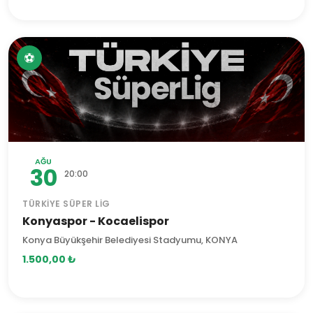
⚽
AĞU
30
20:00
TÜRKIYE SÜPER LIG
Konyaspor - Kocaelispor
Konya Büyükşehir Belediyesi Stadyumu, KONYA
1.500,00 ₺