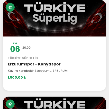
⚽
EYL
06
20:00
TÜRKIYE SÜPER LIG
Erzurumspor - Konyaspor
Kazım Karabekir Stadyumu, ERZURUM
1.500,00 ₺
⚽