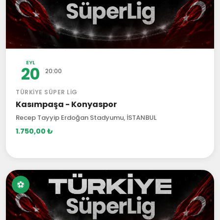
EYL
20
20:00
TÜRKIYE SÜPER LIG
Kasımpaşa - Konyaspor
Recep Tayyip Erdoğan Stadyumu, İSTANBUL
1.750,00 ₺
⚽