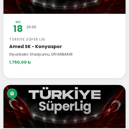
EKI
18
20:00
TÜRKIYE SÜPER LIG
Amed SK - Konyaspor
Diyarbakır Stadyumu, DİYARBAKIR
1.750,00 ₺
⚽