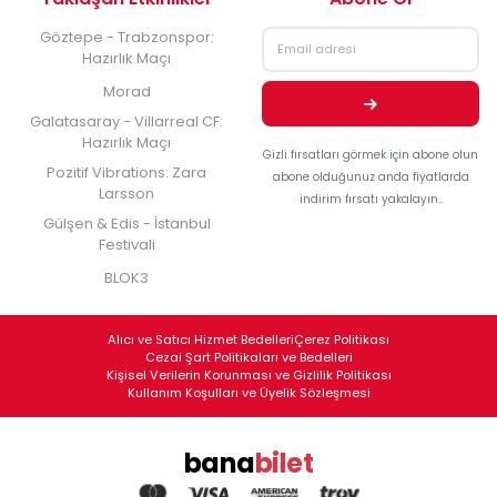
Göztepe - Trabzonspor:
Hazırlık Maçı
Morad
Galatasaray - Villarreal CF:
Hazırlık Maçı
Gizli fırsatları görmek için abone olun
Pozitif Vibrations: Zara
abone olduğunuz anda fiyatlarda
Larsson
indirim fırsatı yakalayın..
Gülşen & Edis - İstanbul
Festivali
BLOK3
Alıcı ve Satıcı Hizmet Bedelleri
Çerez Politikası
Cezai Şart Politikaları ve Bedelleri
Kişisel Verilerin Korunması ve Gizlilik Politikası
Kullanım Koşulları ve Üyelik Sözleşmesi
bana
bilet