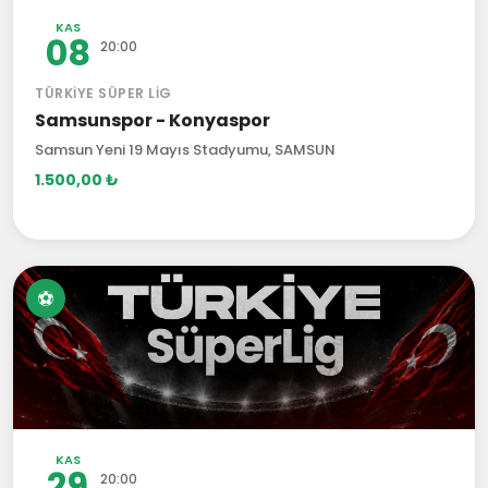
KAS
08
20:00
TÜRKIYE SÜPER LIG
Samsunspor - Konyaspor
Samsun Yeni 19 Mayıs Stadyumu, SAMSUN
1.500,00 ₺
⚽
KAS
29
20:00