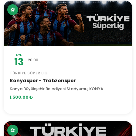
⚽
EYL
13
20:00
TÜRKIYE SÜPER LIG
Konyaspor - Trabzonspor
Konya Büyükşehir Belediyesi Stadyumu, KONYA
1.500,00 ₺
⚽