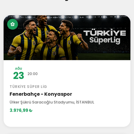
⚽
AĞU
23
20:00
TÜRKIYE SÜPER LIG
Fenerbahçe - Konyaspor
Ülker Şükrü Saracoğlu Stadyumu, İSTANBUL
3.976,99 ₺