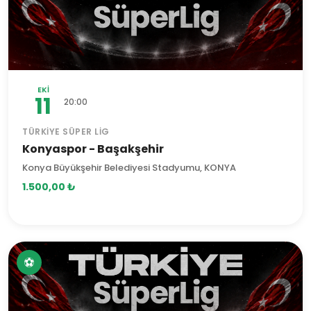
EKI
11
20:00
TÜRKIYE SÜPER LIG
Konyaspor - Başakşehir
Konya Büyükşehir Belediyesi Stadyumu, KONYA
1.500,00 ₺
⚽