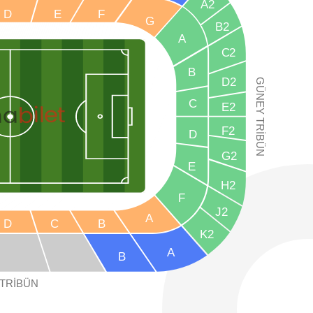
A2
D
E
F
G
B2
A
C2
B
D2
GÜNE
C
E2
bilet
na
Y
TRİBÜN
F2
D
G2
E
H2
F
J2
A
D
C
B
K2
A
B
TRİBÜN