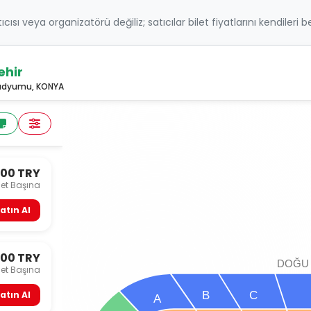
atıcısı veya organizatörü değiliz; satıcılar bilet fiyatlarını kendileri 
ehir
tadyumu, KONYA
500 TRY
let Başına
atın Al
000 TRY
DOĞU
let Başına
B
C
atın Al
A