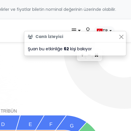
belirler ve fiyatlar biletin nominal değerinin üzerinde olabilir.
TR
Canlı İzleyici
Şuan bu etkinliğe
62
kişi bakıyor
TRİBÜN
D
E
F
G