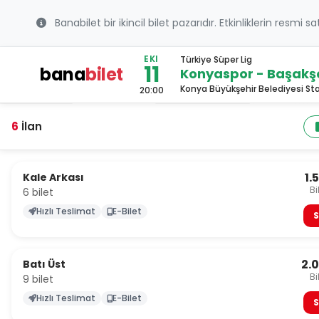
Banabilet bir ikincil bilet pazarıdır. Etkinliklerin resmi s
EKI
Türkiye Süper Lig
11
bana
bilet
Konyaspor - Başakş
Konya Büyükşehir Belediyesi S
20:00
6
İlan
1.
Kale Arkası
Bi
6 bilet
Hızlı Teslimat
E-Bilet
S
2.
Batı Üst
Bi
9 bilet
Hızlı Teslimat
E-Bilet
S