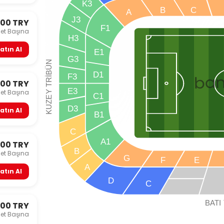
K3
B
C
A
J3
000 TRY
F1
let Başına
H3
atın Al
E1
G3
TRİBÜN
D1
F3
ba
500 TRY
E3
Y
let Başına
C1
KUZE
D3
atın Al
B1
C
A1
000 TRY
B
let Başına
G
F
E
A
atın Al
D
C
B
A
TI
000 TRY
let Başına