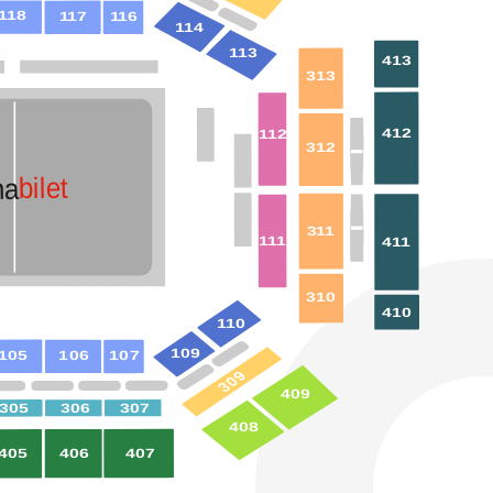
18
1
17
1
16
1
14
1
13
1
413
313
412
12
1
312
bilet
na
1
3
1
1
1
1
4
1
1
310
410
10
1
109
105
106
107
309
409
307
306
305
408
407
406
405