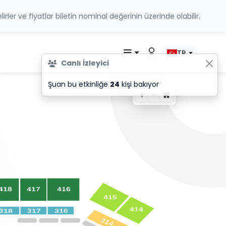
belirler ve fiyatlar biletin nominal değerinin üzerinde olabilir.
TR
Canlı İzleyici
Şuan bu etkinliğe
24
kişi bakıyor
416
417
418
415
414
316
317
318
314