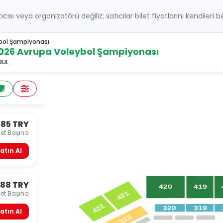
atıcısı veya organizatörü değiliz; satıcılar bilet fiyatlarını kendileri 
ybol Şampiyonası
026 Avrupa Voleybol Şampiyonası
BUL
185 TRY
let Başına
atın Al
188 TRY
419
420
let Başına
421
422
319
320
atın Al
322