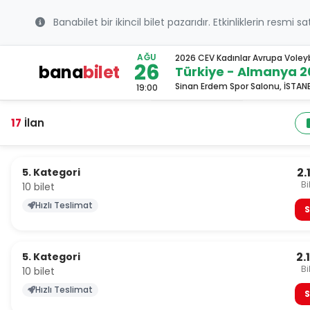
Banabilet bir ikincil bilet pazarıdır. Etkinliklerin resmi s
AĞU
2026 CEV Kadınlar Avrupa Vole
26
bana
bilet
Türkiye - Almanya 2
Sinan Erdem Spor Salonu, İSTAN
19:00
17
İlan
2.
5. Kategori
Bi
10 bilet
Hızlı Teslimat
S
2.
5. Kategori
Bi
10 bilet
Hızlı Teslimat
S