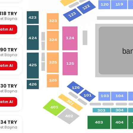
19
1
120
122
318 TRY
123
423
let Başına
323
atın Al
124
424
324
390 TRY
ba
let Başına
325
125
425
atın Al
326
426
430 TRY
126
let Başına
101
104
103
301
atın Al
401
304
303
402
434 TRY
404
403
let Başına