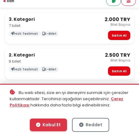
4
İlan
2.000 TRY
3. Kategori
Bilet Başına
7 bilet
Hızlı Teslimat
E-Bilet
Satın Al
2.500 TRY
2. Kategori
Bilet Başına
9 bilet
Hızlı Teslimat
E-Bilet
Satın Al
3.000 TRY
1. Kategori
Bu web sitesi, size en iyi deneyimi sunmak için çerezler
Bilet Başına
7 bilet
kullanmaktadır. Tercihinizi aşağıdan seçebilirsiniz.
Çerez
Politikası
hakkında daha fazla bilgi edinebilirsiniz.
Hızlı Teslimat
E-Bilet
Satın Al
Kabul Et
Reddet
3.000 TRY
Misafir Tribün
Bilet Başına
8 bilet