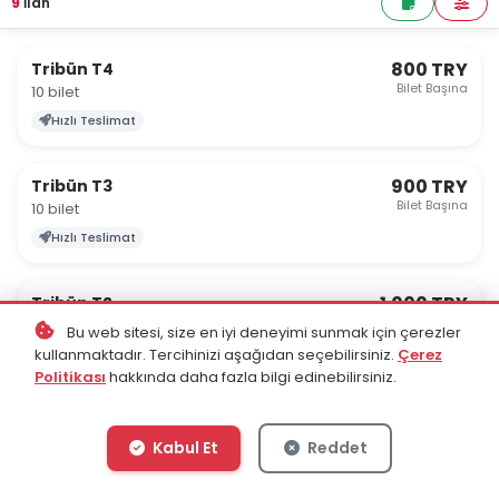
9
İlan
800 TRY
Tribün T4
Bilet Başına
10 bilet
Hızlı Teslimat
900 TRY
Tribün T3
Bilet Başına
10 bilet
Hızlı Teslimat
1.000 TRY
Tribün T2
Bilet Başına
10 bilet
Bu web sitesi, size en iyi deneyimi sunmak için çerezler
kullanmaktadır. Tercihinizi aşağıdan seçebilirsiniz.
Çerez
Hızlı Teslimat
Politikası
hakkında daha fazla bilgi edinebilirsiniz.
1.099 TRY
Tribün T1
Bilet Başına
10 bilet
Kabul Et
Reddet
Hızlı Teslimat