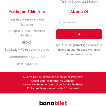
Türkiye Süper Lig Biletleri
Yaklaşan Etkinlikler
Abone Ol
Pozitif Vibrations: Zara
Larsson
Gülşen & Edis - İstanbul
Festivali
BLOK3
Gizli fırsatları görmek için abone olun
Beşiktaş - FC Hradec Kralove
abone olduğunuz anda fiyatlarda
indirim fırsatı yakalayın..
Galatasaray - Çorum Fk
LP 14 Ağustos
Alıcı ve Satıcı Hizmet Bedelleri
Çerez Politikası
Cezai Şart Politikaları ve Bedelleri
Kişisel Verilerin Korunması ve Gizlilik Politikası
Kullanım Koşulları ve Üyelik Sözleşmesi
bana
bilet