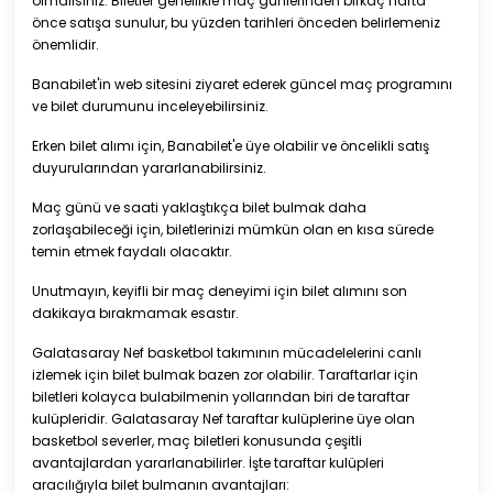
olmalısınız. Biletler genellikle maç günlerinden birkaç hafta
önce satışa sunulur, bu yüzden tarihleri önceden belirlemeniz
önemlidir.
Banabilet'in web sitesini ziyaret ederek güncel maç programını
ve bilet durumunu inceleyebilirsiniz.
Erken bilet alımı için, Banabilet'e üye olabilir ve öncelikli satış
duyurularından yararlanabilirsiniz.
Maç günü ve saati yaklaştıkça bilet bulmak daha
zorlaşabileceği için, biletlerinizi mümkün olan en kısa sürede
temin etmek faydalı olacaktır.
Unutmayın, keyifli bir maç deneyimi için bilet alımını son
dakikaya bırakmamak esastır.
Galatasaray Nef basketbol takımının mücadelelerini canlı
izlemek için bilet bulmak bazen zor olabilir. Taraftarlar için
biletleri kolayca bulabilmenin yollarından biri de taraftar
kulüpleridir. Galatasaray Nef taraftar kulüplerine üye olan
basketbol severler, maç biletleri konusunda çeşitli
avantajlardan yararlanabilirler. İşte taraftar kulüpleri
aracılığıyla bilet bulmanın avantajları: