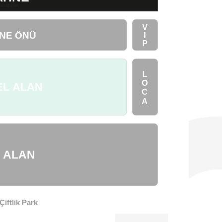
anabilet
V
NE ÖNÜ
I
P
L
O
EL ALAN
C
A
M ALAN
iftlik Park