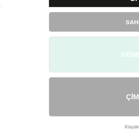
B
6
a
 Yaz
SAH
ay bu
Ricky
 “Ricky
Temmuz
GEN
afta
şam
şıkları
eri
vabı
Çİ
e yaz
iğin
KüçükÇ
 Latin