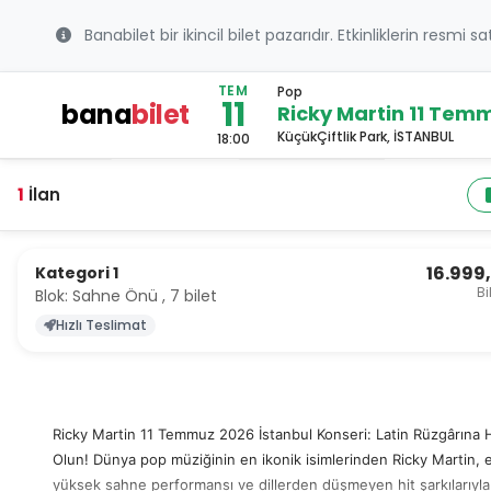
Banabilet bir ikincil bilet pazarıdır. Etkinliklerin resmi s
TEM
Pop
11
bana
bilet
Ricky Martin 11 Tem
KüçükÇiftlik Park, İSTANBUL
18:00
1
İlan
16.999
Kategori 1
Bi
Blok: Sahne Önü , 7 bilet
Hızlı Teslimat
Ricky Martin 11 Temmuz 2026 İstanbul Konseri: Latin Rüzgârına 
Olun! Dünya pop müziğinin en ikonik isimlerinden Ricky Martin, e
yüksek sahne performansı ve dillerden düşmeyen hit şarkılarıyla