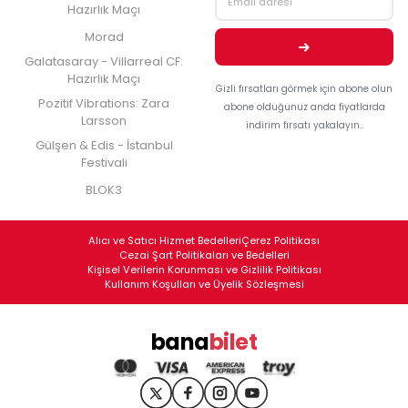
Hazırlık Maçı
Morad
Galatasaray - Villarreal CF:
Hazırlık Maçı
Gizli fırsatları görmek için abone olun
Pozitif Vibrations: Zara
abone olduğunuz anda fiyatlarda
Larsson
indirim fırsatı yakalayın..
Gülşen & Edis - İstanbul
Festivali
BLOK3
Alıcı ve Satıcı Hizmet Bedelleri
Çerez Politikası
Cezai Şart Politikaları ve Bedelleri
Kişisel Verilerin Korunması ve Gizlilik Politikası
Kullanım Koşulları ve Üyelik Sözleşmesi
bana
bilet