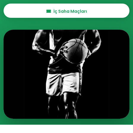
İç Saha Maçları