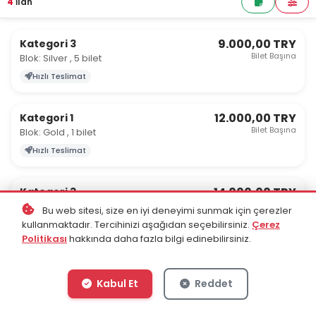
4
İlan
9.000,00 TRY
Kategori 3
Bilet Başına
Blok: Silver , 5 bilet
Hızlı Teslimat
12.000,00 TRY
Kategori 1
Bilet Başına
Blok: Gold , 1 bilet
Hızlı Teslimat
14.000,00 TRY
Kategori 3
Bilet Başına
6 bilet
Bu web sitesi, size en iyi deneyimi sunmak için çerezler
kullanmaktadır. Tercihinizi aşağıdan seçebilirsiniz.
Çerez
Hızlı Teslimat
Politikası
hakkında daha fazla bilgi edinebilirsiniz.
15.999,00 TRY
Silver
Bilet Başına
4 bilet
Kabul Et
Reddet
Hızlı Teslimat