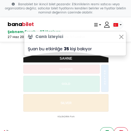
Banabilet bir ikincil bilet pazarıdır. Etkinliklerin resmi satıcısı veya
organizatörü değiliz; satıcılar bilet fiyatlarını kendileri belirler ve fiyatlar biletin
nominal değerinin üzerinde olabilir.
bana
bilet
Şebnem Ferah - 27 Haziran
Canlı İzleyici
27 Haz 2026 18:30 - Küçükçiftlik Park, İSTANBUL
Şuan bu etkinliğe
35
kişi bakıyor
SAHNE
Banabilet
DIAMOND
B
A
L
K
O
GOLD
N
SILVER
KüçükÇiftlik Park