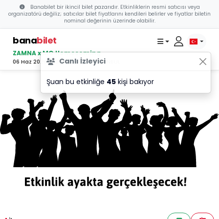
Banabilet bir ikincil bilet pazarıdır. Etkinliklerin resmi satıcısı veya
organizatörü değiliz; satıcılar bilet fiyatlarını kendileri belirler ve fiyatlar biletin
nominal değerinin üzerinde olabilir.
bana
bilet
ZAMNA x MO Homecoming
Canlı İzleyici
06 Haz 2026 17:00 - Life Park, İSTANBUL
Şuan bu etkinliğe
45
kişi bakıyor
TEGORİ 1
TEGORİ 1
TEGORİ 1
K
K
K
A
A
A