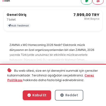
1
İlan
7.999,00 TRY
Genel Giriş
Bilet Başına
7 bilet
Hızlı Teslimat
ZAMNA x MO Homecoming 2026 Nedir? Elektronik müzik
dünyasının en özel organizasyonlarından biri olan ZAMNA, 2026
yazında Türkiye’de unutulmaz bir etkinlikle müzikseverlerle
buluşuyor. Dünyaca ünlü DJ ve prodüktör Mahmut Orhan,
“ZAMNA x MO Homecoming 2026” etkinliği kapsamında
İstanbul’da sahne alacak. 6-7 Haziran 2026 tarihlerinde
Bu web sitesi, size en iyi deneyimi sunmak için çerezler
Devamını Oku
gerçekleşecek bu dev organizasyon, elektronik müzik
kullanmaktadır. Tercihinizi aşağıdan seçebilirsiniz.
Çerez
Politikası
tutkunlarına iki gün boyunca eşsiz bir atmosfer sunacak.
hakkında daha fazla bilgi edinebilirsiniz.
İstanbul’un doğayla iç içe en özel etkinlik alanlarından biri olan
İstanbul Life Park, festival havasındaki bu büyük geceye ev
sahipliği yapacak. Özellikle melodic house, afro house ve organic
Kabul Et
Reddet
techno severlerin yoğun ilgi göstermesi beklenen etkinlikte, sahne
şovları, ışık atmosferi ve güçlü ses sistemi ile unutulmaz anlar