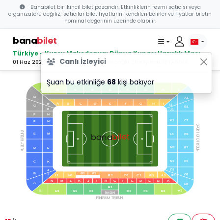
Banabilet bir ikincil bilet pazarıdır. Etkinliklerin resmi satıcısı veya
organizatörü değiliz; satıcılar bilet fiyatlarını kendileri belirler ve fiyatlar biletin
nominal değerinin üzerinde olabilir.
bana
bilet
Türkiye - Kuzey Makedonya: Dünya Kupası Hazırlık Maçı
Canlı İzleyici
01 Haz 2026 20:30 - Ülker Şükrü Saracoğlu Stadyumu, İSTANBUL
Şuan bu etkinliğe
68
kişi bakıyor
MARATON TRİBÜNÜ
B
C
D
E
F
G
H
A
I
H
A1
A
B
C
D
E
F
G
H
I
P
I1
G
B1
O
J1
F
N
K1
C1
F
N
SPOR TOTO TRİBÜN
KUZEY TRİBÜNÜ
bilet
bana
E
M
L1
D1
M1
E1
D
L
N1
F1
C
K
O1
J
B
G1
F1
I
G1
I1
H1
E1
D1
C1
B1
A1
P1
N
M
L
K
J
I
H
G
F
E
D
C
B
A
A
H1
E1
I1
A1
H1
G1
F1
D1
C1
B1
FENERIUM TRİBÜN