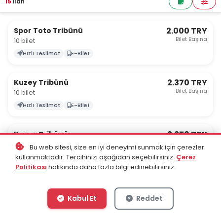
15
İlan
2.000 TRY
Spor Toto Tribünü
Bilet Başına
10 bilet
Hızlı Teslimat
E-Bilet
2.370 TRY
Kuzey Tribünü
Bilet Başına
10 bilet
Hızlı Teslimat
E-Bilet
2.370 TRY
Kuzey Tribünü
Bilet Başına
5 bilet
Bu web sitesi, size en iyi deneyimi sunmak için çerezler
kullanmaktadır. Tercihinizi aşağıdan seçebilirsiniz.
Çerez
Hızlı Teslimat
E-Bilet
Politikası
hakkında daha fazla bilgi edinebilirsiniz.
2.380 TRY
Kuzey Tribünü
Bilet Başına
5 bilet
Kabul Et
Reddet
Hızlı Teslimat
E-Bilet