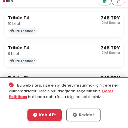
8
İlan
748 TRY
Tribün T4
Bilet Başına
10 bilet
Hızlı Teslimat
748 TRY
Tribün T4
Bilet Başına
9 bilet
Hızlı Teslimat
749 TRY
Tribün T1
Bilet Başına
5 bilet
Bu web sitesi, size en iyi deneyimi sunmak için çerezler
kullanmaktadır. Tercihinizi aşağıdan seçebilirsiniz.
Çerez
Hızlı Teslimat
Politikası
hakkında daha fazla bilgi edinebilirsiniz.
1.259 TRY
Tribün T1
Bilet Başına
10 bilet
Kabul Et
Reddet
Hızlı Teslimat