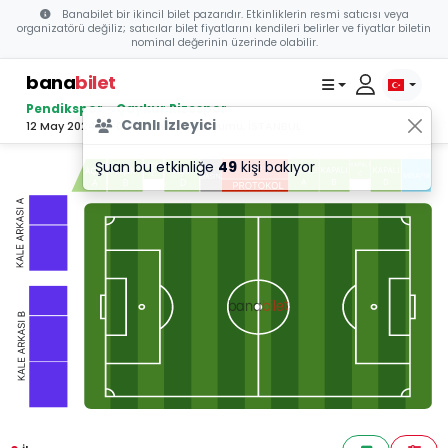
Banabilet bir ikincil bilet pazarıdır. Etkinliklerin resmi satıcısı veya
organizatörü değiliz; satıcılar bilet fiyatlarını kendileri belirler ve fiyatlar biletin
nominal değerinin üzerinde olabilir.
bana
bilet
Pendikspor - Çaykur Rizespor
Canlı İzleyici
12 May 2024 20:00 - Pendik Stadyumu, İSTANBUL
Şuan bu etkinliğe
49
kişi bakıyor
bilet
bana