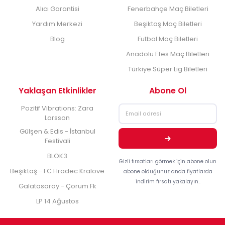
Alıcı Garantisi
Fenerbahçe Maç Biletleri
Yardım Merkezi
Beşiktaş Maç Biletleri
Blog
Futbol Maç Biletleri
Anadolu Efes Maç Biletleri
Türkiye Süper Lig Biletleri
Yaklaşan Etkinlikler
Abone Ol
Pozitif Vibrations: Zara
Larsson
Gülşen & Edis - İstanbul
Festivali
BLOK3
Gizli fırsatları görmek için abone olun
Beşiktaş - FC Hradec Kralove
abone olduğunuz anda fiyatlarda
indirim fırsatı yakalayın..
Galatasaray - Çorum Fk
LP 14 Ağustos