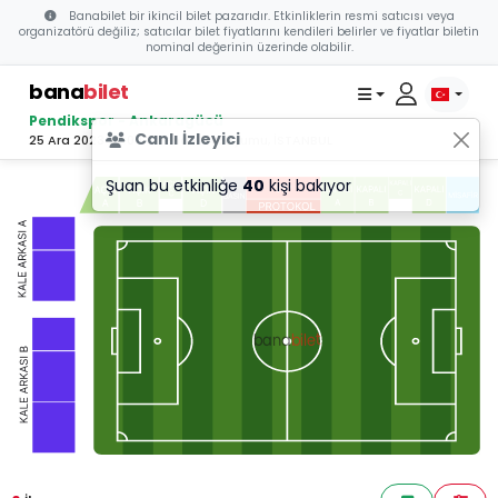
Banabilet bir ikincil bilet pazarıdır. Etkinliklerin resmi satıcısı veya
organizatörü değiliz; satıcılar bilet fiyatlarını kendileri belirler ve fiyatlar biletin
nominal değerinin üzerinde olabilir.
bana
bilet
Pendikspor - Ankaragücü
Canlı İzleyici
25 Ara 2023 20:00 - Pendik Stadyumu, İSTANBUL
Şuan bu etkinliğe
40
kişi bakıyor
bilet
bana