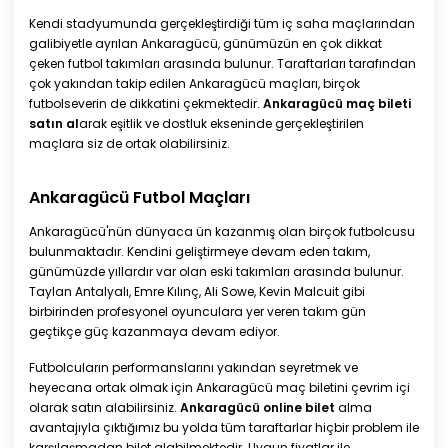
Kendi stadyumunda gerçekleştirdiği tüm iç saha maçlarından
galibiyetle ayrılan Ankaragücü, günümüzün en çok dikkat
çeken futbol takımları arasında bulunur. Taraftarları tarafından
çok yakından takip edilen Ankaragücü maçları, birçok
futbolseverin de dikkatini çekmektedir.
Ankaragücü maç bileti
satın al
arak eşitlik ve dostluk ekseninde gerçekleştirilen
maçlara siz de ortak olabilirsiniz.
Ankaragücü Futbol Maçları
Ankaragücü'nün dünyaca ün kazanmış olan birçok futbolcusu
bulunmaktadır. Kendini geliştirmeye devam eden takım,
günümüzde yıllardır var olan eski takımları arasında bulunur.
Taylan Antalyalı, Emre Kılınç, Ali Sowe, Kevin Malcuit gibi
birbirinden profesyonel oyunculara yer veren takım gün
geçtikçe güç kazanmaya devam ediyor.
Futbolcuların performanslarını yakından seyretmek ve
heyecana ortak olmak için Ankaragücü maç biletini çevrim içi
olarak satın alabilirsiniz.
Ankaragücü online bilet
alma
avantajıyla çıktığımız bu yolda tüm taraftarlar hiçbir problem ile
karşılaşmadan bilet alabilmektedir. Uygun fiyatlar ile