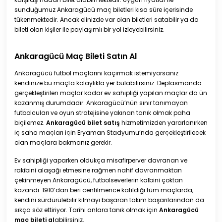
sunduğumuz Ankaragücü maç biletleri kısa süre içerisinde
tükenmektedir. Ancak elinizde var olan biletleri satabilir ya da
bileti olan kişiler ile paylaşımlı bir yol izleyebilirsiniz.
Ankaragücü Maç Bileti Satın Al
Ankaragücü futbol maçlarını kaçırmak istemiyorsanız
kendinize bu maçta kolaylıkla yer bulabilirsiniz. Deplasmanda
gerçekleştirilen maçlar kadar ev sahipliği yapılan maçlar da ün
kazanmış durumdadır. Ankaragücü’nün sınır tanımayan
futbolcuları ve oyun stratejisine yakınan tanık olmak paha
biçilemez.
Ankaragücü bilet satış
hizmetimizden yararlanırken
iç saha maçları için Eryaman Stadyumu’nda gerçekleştirilecek
olan maçlara bakmanız gerekir.
Ev sahipliği yaparken oldukça misafirperver davranan ve
rakibini alaşağı etmesine rağmen nahif davranmaktan
çekinmeyen Ankaragücü, futbolseverlerin kalbini çoktan
kazandı. 1910’dan beri centilmence katıldığı tüm maçlarda,
kendini sürdürülebilir kılmayı başaran takım başarılarından da
sıkça söz ettiriyor. Tarihi anlara tanık olmak için
Ankaragücü
maç bileti al
abilirsiniz.