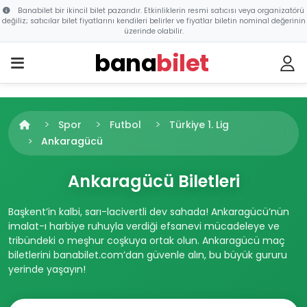
Banabilet bir ikincil bilet pazarıdır. Etkinliklerin resmi satıcısı veya organizatörü
değiliz; satıcılar bilet fiyatlarını kendileri belirler ve fiyatlar biletin nominal değerinin
üzerinde olabilir.
bana
bilet
Spor
Futbol
Türkiye 1. Lig
Ankaragücü
Ankaragücü Biletleri
Başkent’in kalbi, sarı-lacivertli dev sahada! Ankaragücü’nün
imalat-ı harbiye ruhuyla verdiği efsanevi mücadeleye ve
tribündeki o meşhur coşkuya ortak olun. Ankaragücü maç
biletlerini banabilet.com’dan güvenle alın, bu büyük gururu
yerinde yaşayın!