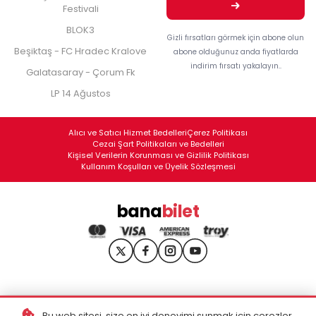
Festivali
BLOK3
Gizli fırsatları görmek için abone olun
Beşiktaş - FC Hradec Kralove
abone olduğunuz anda fiyatlarda
indirim fırsatı yakalayın..
Galatasaray - Çorum Fk
LP 14 Ağustos
Alıcı ve Satıcı Hizmet Bedelleri
Çerez Politikası
Cezai Şart Politikaları ve Bedelleri
Kişisel Verilerin Korunması ve Gizlilik Politikası
Kullanım Koşulları ve Üyelik Sözleşmesi
bana
bilet
Bu web sitesi, size en iyi deneyimi sunmak için çerezler