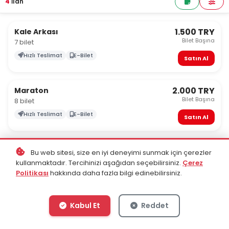
4
İlan
1.500 TRY
Kale Arkası
Bilet Başına
7 bilet
Hızlı Teslimat
E-Bilet
Satın Al
2.000 TRY
Maraton
Bilet Başına
8 bilet
Hızlı Teslimat
E-Bilet
Satın Al
2.500 TRY
Vip
Bu web sitesi, size en iyi deneyimi sunmak için çerezler
Bilet Başına
9 bilet
kullanmaktadır. Tercihinizi aşağıdan seçebilirsiniz.
Çerez
Politikası
hakkında daha fazla bilgi edinebilirsiniz.
Hızlı Teslimat
E-Bilet
Satın Al
Kabul Et
Reddet
2.500 TRY
Misafir
Bilet Başına
7 bilet