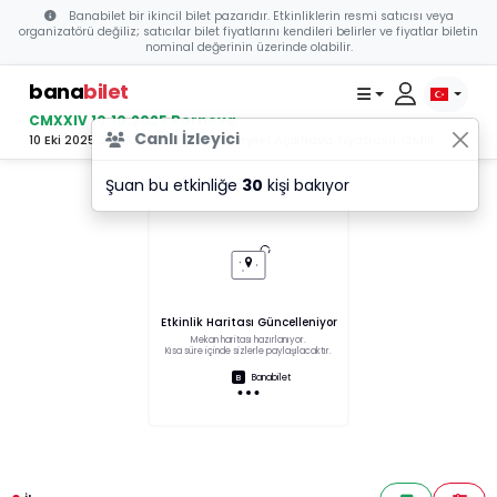
Banabilet bir ikincil bilet pazarıdır. Etkinliklerin resmi satıcısı veya
organizatörü değiliz; satıcılar bilet fiyatlarını kendileri belirler ve fiyatlar biletin
nominal değerinin üzerinde olabilir.
bana
bilet
CMXXIV 10.10.2025 Bornova
Canlı İzleyici
10 Eki 2025 21:00 - Bornova Aşık Veysel Açıkhava Tiyatrosu, İZMİR
Şuan bu etkinliğe
30
kişi bakıyor
Etkinlik Haritası Güncelleniyor
Mekan haritası hazırlanıyor.
Kısa süre içinde sizlerle paylaşılacaktır.
Banabilet
B