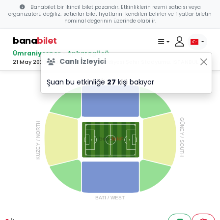
Banabilet bir ikincil bilet pazarıdır. Etkinliklerin resmi satıcısı veya
organizatörü değiliz; satıcılar bilet fiyatlarını kendileri belirler ve fiyatlar biletin
nominal değerinin üzerinde olabilir.
bana
bilet
Ümraniyespor - Ankaragücü
Canlı İzleyici
21 May 2023 19:00 - Ümraniye Belediyesi Şehir Stadyumu, İSTANBUL
Şuan bu etkinliğe
27
kişi bakıyor
DOĞU  / EAS
T
GÜNE
TH
R
 / NO
Y
bilet
 / SOUTH
bana
Y
KUZE
B
A
TI / WES
T