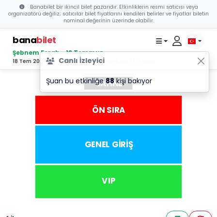
Banabilet bir ikincil bilet pazarıdır. Etkinliklerin resmi satıcısı veya
organizatörü değiliz; satıcılar bilet fiyatlarını kendileri belirler ve fiyatlar biletin
nominal değerinin üzerinde olabilir.
bana
bilet
Şebnem Ferah - 18 Temmuz
Canlı İzleyici
18 Tem 2026 21:00 - Festival Park Yenikapı, İSTANBUL
Şuan bu etkinliğe
88
kişi bakıyor
SAHNE
ÖN SIRA
GENEL GİRİŞ
VIP