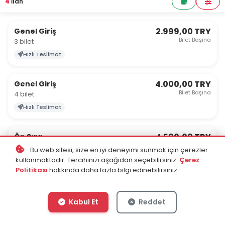
4
İlan
2.999,00 TRY
Genel Giriş
Bilet Başına
3 bilet
Hızlı Teslimat
4.000,00 TRY
Genel Giriş
Bilet Başına
4 bilet
Hızlı Teslimat
4.500,00 TRY
Ön Sıra
Bilet Başına
2 bilet
Bu web sitesi, size en iyi deneyimi sunmak için çerezler
kullanmaktadır. Tercihinizi aşağıdan seçebilirsiniz.
Çerez
Hızlı Teslimat
Politikası
hakkında daha fazla bilgi edinebilirsiniz.
6.999,00 TRY
Ön Sıra
Bilet Başına
3 bilet
Kabul Et
Reddet
Hızlı Teslimat