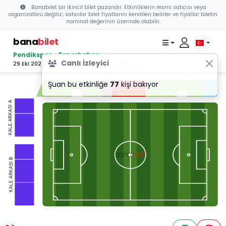
Banabilet bir ikincil bilet pazarıdır. Etkinliklerin resmi satıcısı veya
organizatörü değiliz; satıcılar bilet fiyatlarını kendileri belirler ve fiyatlar biletin
nominal değerinin üzerinde olabilir.
bana
bilet
Pendikspor - Fenerbahçe
Canlı İzleyici
29 Eki 2023 19:00 - Pendik Stadyumu, İSTANBUL
Şuan bu etkinliğe
77
kişi bakıyor
bilet
bana