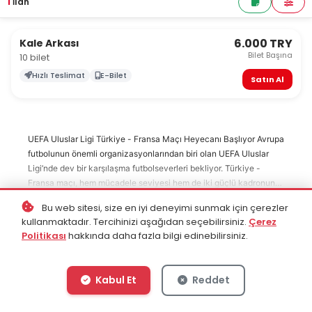
1
İlan
6.000 TRY
Kale Arkası
Bilet Başına
10 bilet
Hızlı Teslimat
E-Bilet
Satın Al
UEFA Uluslar Ligi Türkiye - Fransa Maçı Heyecanı Başlıyor Avrupa
futbolunun önemli organizasyonlarından biri olan UEFA Uluslar
Ligi’nde dev bir karşılaşma futbolseverleri bekliyor. Türkiye -
Fransa maçı, hem mücadele seviyesi hem de iki güçlü kadronun
sahaya çıkacak olması nedeniyle büyük ilgi görüyor. Ay-yıldızlı
Bu web sitesi, size en iyi deneyimi sunmak için çerezler
ekibin Fransa karşısında sahaya koyacağı performans, gruptaki
Devamını Oku
kullanmaktadır. Tercihinizi aşağıdan seçebilirsiniz.
Çerez
dengeleri doğrudan etkileyebilir. Bu büyük heyecana tribünden
Politikası
hakkında daha fazla bilgi edinebilirsiniz.
ortak olmak isteyen taraftarlar için bilet aramaları hız kazanmış
durumda. Türkiye - Fransa Maçı Ne Zaman? Futbolseverlerin en
çok sorduğu sorulardan biri: Türkiye - Fransa maçı ne zaman?
Kabul Et
Reddet
UEFA Uluslar Ligi takvimi açıklandıktan sonra bu karşılaşma özel
bir ilgi gördü. Maç tarihi yaklaştıkça heyecan artıyor ve taraftarlar