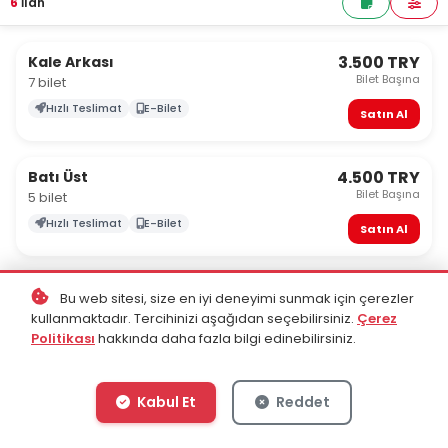
6
İlan
3.500 TRY
Kale Arkası
Bilet Başına
7 bilet
Hızlı Teslimat
E-Bilet
Satın Al
4.500 TRY
Batı Üst
Bilet Başına
5 bilet
Hızlı Teslimat
E-Bilet
Satın Al
4.500 TRY
Doğu Üst
Bu web sitesi, size en iyi deneyimi sunmak için çerezler
Bilet Başına
9 bilet
kullanmaktadır. Tercihinizi aşağıdan seçebilirsiniz.
Çerez
Politikası
hakkında daha fazla bilgi edinebilirsiniz.
Hızlı Teslimat
E-Bilet
Satın Al
Kabul Et
Reddet
5.500 TRY
Doğu Alt
Bilet Başına
6 bilet