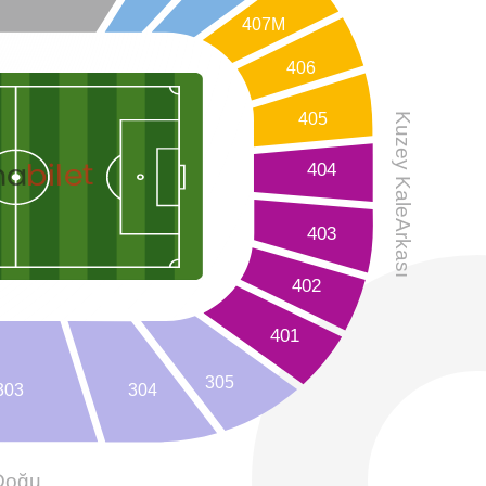
407M
406
405
Kuzey Kale
bilet
na
404
Arkası
403
402
401
305
303
304
Doğu