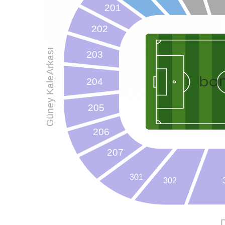
201
r
202
maç
ulacak.
Arkası
203
le
ba
Güney Kale
204
lgilere
205
şkulu
206
ye
mak
207
eti
lınır?
301
302
lir ve
de
i
için