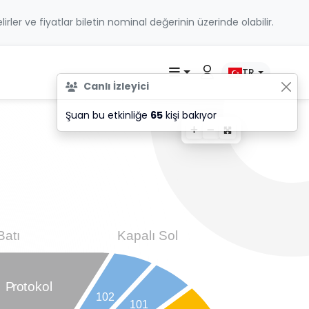
belirler ve fiyatlar biletin nominal değerinin üzerinde olabilir.
TR
Canlı İzleyici
Şuan bu etkinliğe
65
kişi bakıyor
Kapalı Sol
Batı
P
r
o
t
okol
102
101