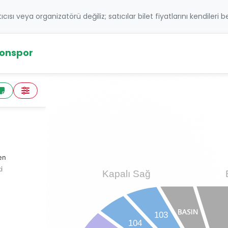
atıcısı veya organizatörü değiliz; satıcılar bilet fiyatlarını kendileri 
onspor
en
i
Kapalı Sağ
yı
103
 -
104
-