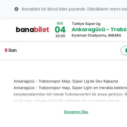
Banabilet bir ikincil bilet pazarıdır. Etkinliklerin resmi s
NIS
Türkiye Süper Lig
04
bana
bilet
Ankaragücü - Trabz
Eryaman Stadyumu, ANKARA
20:00
0
İlan
Ankaragücü - Trabzonspor Maçı: Süper Lig'de Dev Kapışma
Ankaragücü - Trabzonspor maçı, Süper Lig’in en merakla beklen
karşılaşmalarından biri olarak futbolseverleri bir araya getiriyor. İk
güçlü ekip, sahada üstünlük sağlamak için mücadele edecek.
Ankaragücü, kendi evinde taraftarının desteğiyle galibiyet
Devamını Oku
hedeflerken, Trabzonspor deplasmanda puan ya da puanlar alma
planlıyor. Bu büyük heyecanı kaçırmamak için hemen Ankaragücü
Trabzonspor bileti alarak tribündeki yerinizi ayırtın! Ankaragücü 