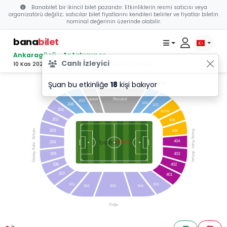
Banabilet bir ikincil bilet pazarıdır. Etkinliklerin resmi satıcısı veya
organizatörü değiliz; satıcılar bilet fiyatlarını kendileri belirler ve fiyatlar biletin
nominal değerinin üzerinde olabilir.
bana
bilet
Ankaragücü - Antalyaspor
Canlı İzleyici
10 Kas 2023 20:00 - Eryaman Stadyumu, ANKARA
Şuan bu etkinliğe
18
kişi bakıyor
Kapalı Sol
Kapalı Sağ
Batı
P
r
o
t
okol
103
102
104
101
201
407M
202
406
Arkası
203
405
Kuzey Kale
bilet
bana
404
204
Güney Kale
Arkası
205
403
206
402
207
401
301
305
303
302
304
Doğu