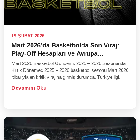
19 ŞUBAT 2026
Mart 2026’da Basketbolda Son Viraj:
Play-Off Hesapları ve Avrupa
Mücadelesi
Mart 2026 Basketbol Gündemi: 2025 – 2026 Sezonunda
Kritik Dönemeç 2025 – 2026 basketbol sezonu Mart 2026
itibarıyla en kritik virajına girmiş durumda. Türkiye ligi...
Devamını Oku