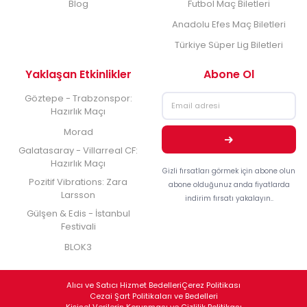
Blog
Futbol Maç Biletleri
Anadolu Efes Maç Biletleri
Türkiye Süper Lig Biletleri
Yaklaşan Etkinlikler
Abone Ol
Göztepe - Trabzonspor:
Hazırlık Maçı
Morad
Galatasaray - Villarreal CF:
Hazırlık Maçı
Gizli fırsatları görmek için abone olun
Pozitif Vibrations: Zara
abone olduğunuz anda fiyatlarda
Larsson
indirim fırsatı yakalayın..
Gülşen & Edis - İstanbul
Festivali
BLOK3
Alıcı ve Satıcı Hizmet Bedelleri
Çerez Politikası
Cezai Şart Politikaları ve Bedelleri