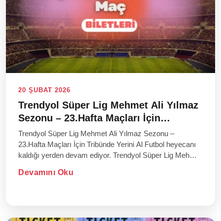
20 ŞUBAT 2026
Trendyol Süper Lig Mehmet Ali Yılmaz
Sezonu – 23.Hafta Maçları İçin
Tribünde Yerini Al
Trendyol Süper Lig Mehmet Ali Yılmaz Sezonu –
23.Hafta Maçları İçin Tribünde Yerini Al Futbol heyecanı
kaldığı yerden devam ediyor. Trendyol Süper Lig Mehmet
Ali...
Devamını Oku