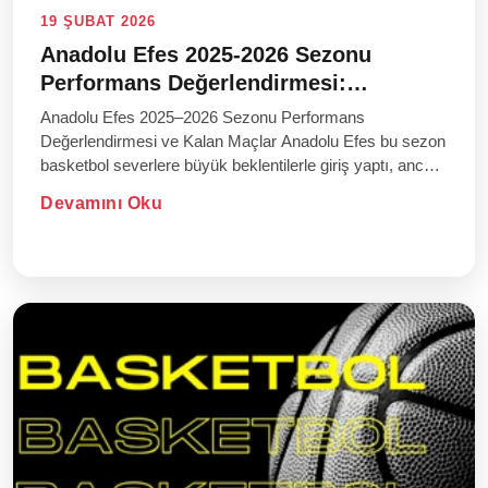
19 ŞUBAT 2026
Anadolu Efes 2025-2026 Sezonu
Performans Değerlendirmesi:
Zorluklar, Hedefler ve Kalan Maçlar
Anadolu Efes 2025–2026 Sezonu Performans
Değerlendirmesi ve Kalan Maçlar Anadolu Efes bu sezon
basketbol severlere büyük beklentilerle giriş yaptı, ancak
sahadaki performans...
Devamını Oku