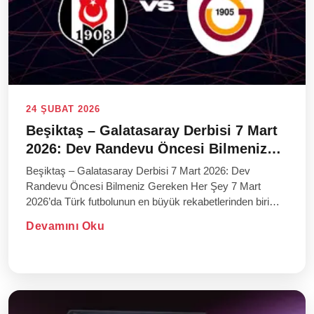
24 ŞUBAT 2026
Beşiktaş – Galatasaray Derbisi 7 Mart
2026: Dev Randevu Öncesi Bilmeniz
Gereken Her Şey
Beşiktaş – Galatasaray Derbisi 7 Mart 2026: Dev
Randevu Öncesi Bilmeniz Gereken Her Şey 7 Mart
2026’da Türk futbolunun en büyük rekabetlerinden biri
sahne alıyor. Be...
Devamını Oku