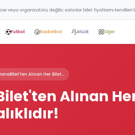
ıcısı veya organizatörü değiliz; satıcılar bilet fiyatlarını kendileri
Futbol
Basketbol
Müzik
Diğer
BanaBilet'ten Alınan Her Bilet...
let'ten Alınan Her
lıklıdır!