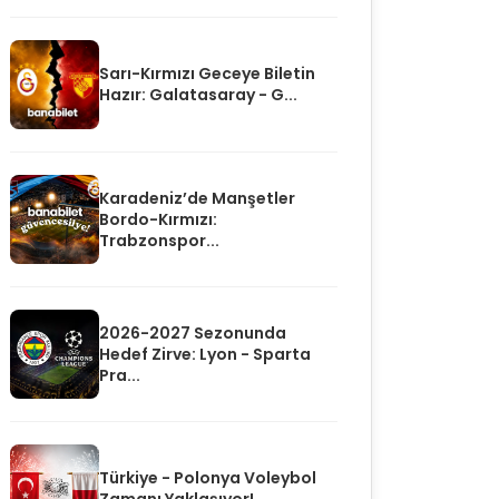
Sarı-Kırmızı Geceye Biletin
Hazır: Galatasaray - G...
Karadeniz’de Manşetler
Bordo-Kırmızı:
Trabzonspor...
2026-2027 Sezonunda
Hedef Zirve: Lyon - Sparta
Pra...
Türkiye - Polonya Voleybol