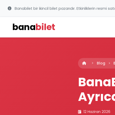
Banabilet bir ikincil bilet pazarıdır. Etkinliklerin resmi sat
bana
bilet
Blog
BanaBi
Ayrıca
12 Haziran 2026