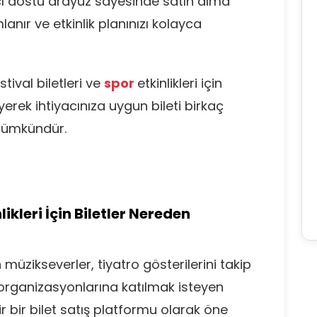
lanıcı dostu arayüz sayesinde satın alma
anır ve etkinlik planınızı kolayca
estival biletleri ve
spor
etkinlikleri için
erek ihtiyacınıza uygun bileti birkaç
 mümkündür.
ikleri İçin Biletler Nereden
müzikseverler, tiyatro gösterilerini takip
organizasyonlarına katılmak isteyen
ir bir bilet satış platformu olarak öne