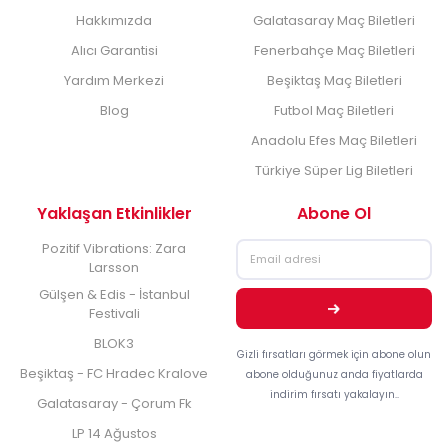
Hakkımızda
Galatasaray Maç Biletleri
Alıcı Garantisi
Fenerbahçe Maç Biletleri
Yardım Merkezi
Beşiktaş Maç Biletleri
Blog
Futbol Maç Biletleri
Anadolu Efes Maç Biletleri
Türkiye Süper Lig Biletleri
Yaklaşan Etkinlikler
Abone Ol
Pozitif Vibrations: Zara
Larsson
Gülşen & Edis - İstanbul
Festivali
BLOK3
Gizli fırsatları görmek için abone olun
Beşiktaş - FC Hradec Kralove
abone olduğunuz anda fiyatlarda
indirim fırsatı yakalayın..
Galatasaray - Çorum Fk
LP 14 Ağustos