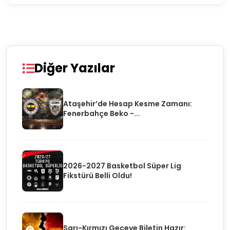
Diğer Yazılar
Ataşehir’de Hesap Kesme Zamanı:
Fenerbahçe Beko -...
2026-2027 Basketbol Süper Lig
Fikstürü Belli Oldu!
Sarı-Kırmızı Geceye Biletin Hazır: