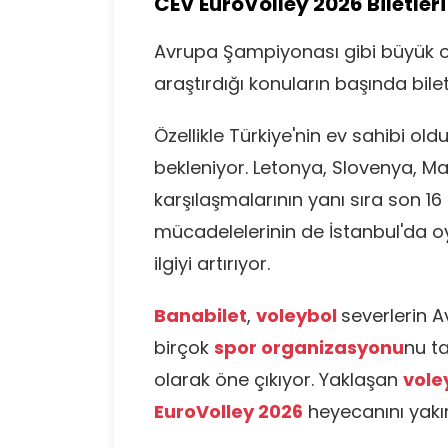
CEV EuroVolley 2026 Biletleri
Avrupa Şampiyonası gibi büyük o
araştırdığı konuların başında bilet
Özellikle Türkiye'nin ev sahibi o
bekleniyor. Letonya, Slovenya, M
karşılaşmalarının yanı sıra son 16 t
mücadelelerinin de İstanbul'da 
ilgiyi artırıyor.
Banabilet
,
voleybol
severlerin 
birçok
spor organizasyonu
nu t
olarak öne çıkıyor. Yaklaşan
voley
EuroVolley 2026
heyecanını yakın