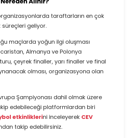
 Nereden Alınır?
rganizasyonlarda taraftarların en çok
 süreçleri geliyor.
lduğu maçlarda yoğun ilgi oluşması
acaristan, Almanya ve Polonya
uru, çeyrek finaller, yarı finaller ve final
oynanacak olması, organizasyona olan
Avrupa Şampiyonası dahil olmak üzere
akip edebileceği platformlardan biri
bol etkinlikleri
ni inceleyerek
CEV
dan takip edebilirsiniz.