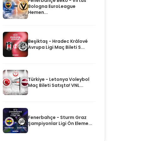
Fenerbahçe Beko - Virtus
Bologna EuroLeague
Hemen...
Beşiktaş - Hradec Králové
Avrupa Ligi Maç Bileti S...
Türkiye - Letonya Voleybol
Maç Bileti Satışta! VNL...
Fenerbahçe - Sturm Graz
Şampiyonlar Ligi Ön Eleme...