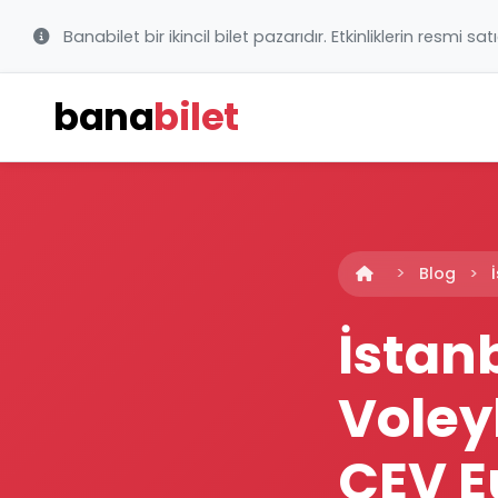
Banabilet bir ikincil bilet pazarıdır. Etkinliklerin resmi sat
bana
bilet
Blog
İstan
Voley
CEV E