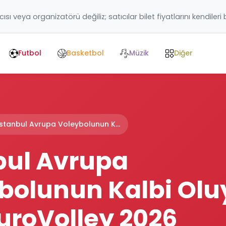
ıcısı veya organizatörü değiliz; satıcılar bilet fiyatlarını kendileri
Futbol
Basketbol
Müzik
Diğer
İstanbul Avrupa Voleybolunun K...
bul Avrupa
bolunun Kalbi Olu
uroVolley 2026