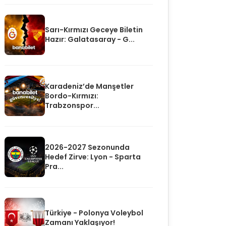
Sarı-Kırmızı Geceye Biletin
Hazır: Galatasaray - G...
Karadeniz’de Manşetler
Bordo-Kırmızı:
Trabzonspor...
2026-2027 Sezonunda
Hedef Zirve: Lyon - Sparta
Pra...
Türkiye - Polonya Voleybol
Zamanı Yaklaşıyor!