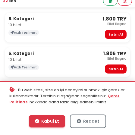
22
İlan
1.800 TRY
5. Kategori
Bilet Başına
10 bilet
Hızlı Teslimat
Satın Al
1.805 TRY
5. Kategori
Bilet Başına
10 bilet
Hızlı Teslimat
Satın Al
1.819 TRY
5. Kategori
Bu web sitesi, size en iyi deneyimi sunmak için çerezler
Bilet Başına
10 bilet
kullanmaktadır. Tercihinizi aşağıdan seçebilirsiniz.
Çerez
Politikası
hakkında daha fazla bilgi edinebilirsiniz.
Satın Al
Kabul Et
Reddet
2.110 TRY
4. Kategori B
Bilet Başına
10 bilet