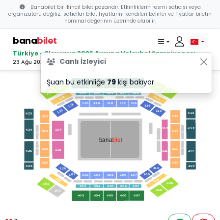
Banabilet bir ikincil bilet pazarıdır. Etkinliklerin resmi satıcısı veya
organizatörü değiliz; satıcılar bilet fiyatlarını kendileri belirler ve fiyatlar biletin
nominal değerinin üzerinde olabilir.
bana
bilet
Türkiye - Slovenya 2026 Avrupa Voleybol Şampiyonası
Canlı İzleyici
23 Ağu 2026 19:00 - Sinan Erdem Spor Salonu, İSTANBUL
Şuan bu etkinliğe
79
kişi bakıyor
416
417
418
419
420
421
415
422
414
316
317
318
319
320
322
314
18
19
1
1
120
17
1
16
1
122
14
1
123
13
1
413
423
313
323
412
12
1
124
424
312
324
bilet
bana
1
3
1
325
125
1
1
1
425
4
1
1
310
326
410
426
10
1
126
101
109
105
104
103
106
107
301
309
409
401
307
306
305
304
303
408
402
407
406
405
404
403