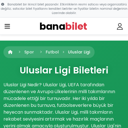
Banabilet bir ikincil bilet pazarıdır. Etkinliklerin resmi satıcısı veya organizatörü
değiliz; satıcılar bilet fiyatlarını kendileri belirler ve fiyatlar biletin nominal değerinin
üzerinde olabilir.
bana
bilet
Spor
Futbol
Uluslar Ligi
Uluslar Ligi Biletleri
Uluslar Ligi Nedir? Uluslar Ligi, UEFA tarafından
düzenlenen ve Avrupa ülkelerinin milli takımlarının
mücadele ettiği bir turnuvadır. Her iki yılda bir
düzenlenen bu turnuva, futbolseverlere büyük bir
heyecan sunmaktadır. Uluslar Ligi, milli takımların
rekabet seviyesini artırmak ve hazırlık maçlarının
yerini almak amacıyla oluşturulmuştur. Uluslar Ligi'nin