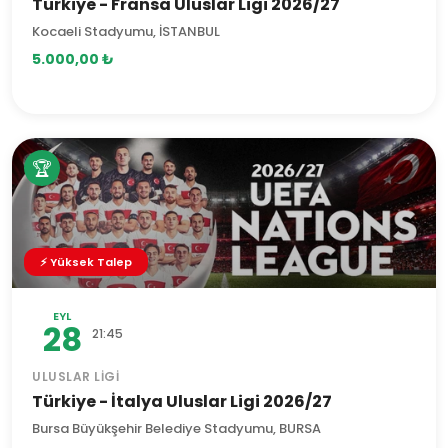
Türkiye - Fransa Uluslar Ligi 2026/27
Kocaeli Stadyumu, İSTANBUL
5.000,00 ₺
🏆
⚡ Yüksek Talep
EYL
28
21:45
ULUSLAR LIGI
Türkiye - İtalya Uluslar Ligi 2026/27
Bursa Büyükşehir Belediye Stadyumu, BURSA