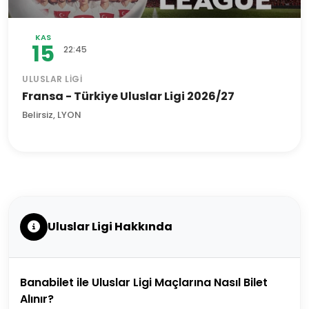
KAS
15
22:45
ULUSLAR LIGI
Fransa - Türkiye Uluslar Ligi 2026/27
Belirsiz, LYON
Uluslar Ligi Hakkında
Banabilet ile Uluslar Ligi Maçlarına Nasıl Bilet
Alınır?