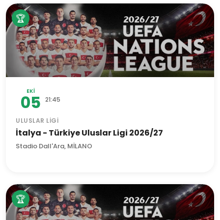
🏆
EKI
05
21:45
ULUSLAR LIGI
İtalya - Türkiye Uluslar Ligi 2026/27
Stadio Dall'Ara, MİLANO
🏆