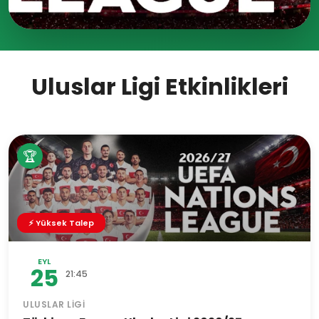
Uluslar Ligi Etkinlikleri
🏆
⚡ Yüksek Talep
EYL
25
21:45
ULUSLAR LIGI