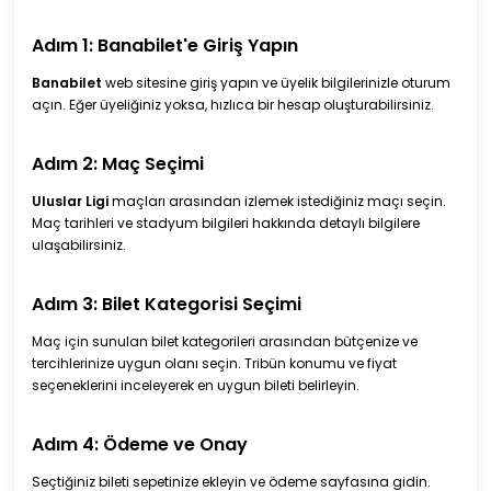
Adım 1: Banabilet'e Giriş Yapın
Banabilet
web sitesine giriş yapın ve üyelik bilgilerinizle oturum
açın. Eğer üyeliğiniz yoksa, hızlıca bir hesap oluşturabilirsiniz.
Adım 2: Maç Seçimi
Uluslar Ligi
maçları arasından izlemek istediğiniz maçı seçin.
Maç tarihleri ve stadyum bilgileri hakkında detaylı bilgilere
ulaşabilirsiniz.
Adım 3: Bilet Kategorisi Seçimi
Maç için sunulan bilet kategorileri arasından bütçenize ve
tercihlerinize uygun olanı seçin. Tribün konumu ve fiyat
seçeneklerini inceleyerek en uygun bileti belirleyin.
Adım 4: Ödeme ve Onay
Seçtiğiniz bileti sepetinize ekleyin ve ödeme sayfasına gidin.