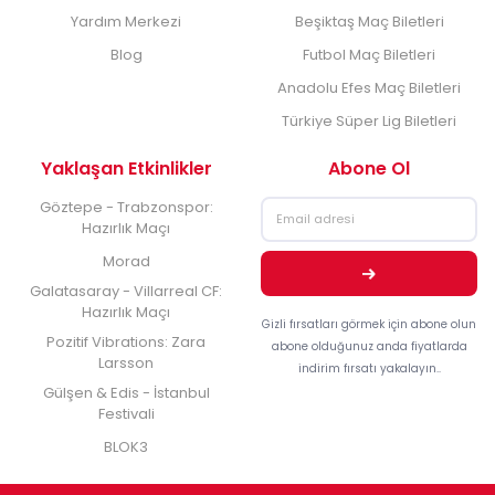
Yardım Merkezi
Beşiktaş Maç Biletleri
Blog
Futbol Maç Biletleri
Anadolu Efes Maç Biletleri
Türkiye Süper Lig Biletleri
Yaklaşan Etkinlikler
Abone Ol
Göztepe - Trabzonspor:
Hazırlık Maçı
Morad
Galatasaray - Villarreal CF:
Hazırlık Maçı
Gizli fırsatları görmek için abone olun
Pozitif Vibrations: Zara
abone olduğunuz anda fiyatlarda
Larsson
indirim fırsatı yakalayın..
Gülşen & Edis - İstanbul
Festivali
BLOK3