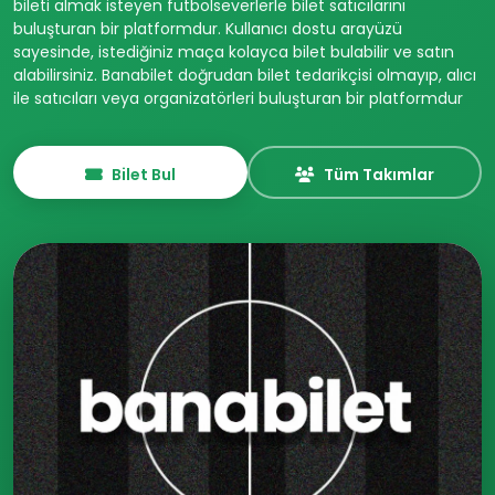
bileti almak isteyen futbolseverlerle bilet satıcılarını
buluşturan bir platformdur. Kullanıcı dostu arayüzü
sayesinde, istediğiniz maça kolayca bilet bulabilir ve satın
alabilirsiniz. Banabilet doğrudan bilet tedarikçisi olmayıp, alıcı
ile satıcıları veya organizatörleri buluşturan bir platformdur
Bilet Bul
Tüm Takımlar