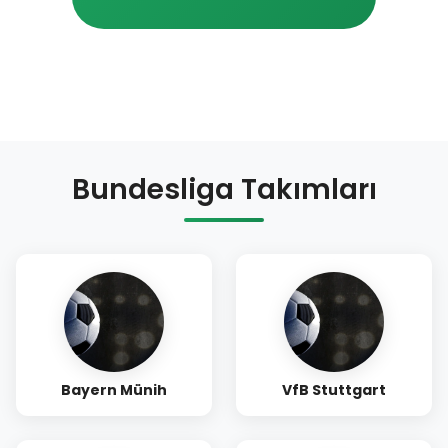
Bundesliga Takımları
Bayern Münih
VfB Stuttgart