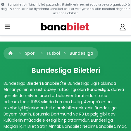
Banabilet bir ikincil bilet pazarıdır. Etkinliklerin resmi satıcısı veya organizatörü
değiliz; satıcılar bilet fiyatlarını kendileri belirler ve fiyatlar biletin nominal değerinin
üzerinde olabilir.
bana
bilet
Spor
Futbol
Bundesliga
Bundesliga Biletleri
Bundesliga Biletleri Banabilet'te Bundesliga Ligi Hakkında
Almanya'nın en üst düzey futbol ligi olan Bundesliga, dünya
genelinde milyonlarca futbolsever tarafından takip
edilmektedir. 1963 yılında kurulan bu lig, Avrupa'nın en
rekabetçi liglerinden biri olarak bilinmektedir. Bundesliga,
Bayern Münih, Borussia Dortmund ve RB Leipzig gibi dev
kulüplerin mücadele ettiği bir platformdur. Bundesliga
Maçları İçin Bilet Satın Almak Banabilet Nedir? Banabilet, maç