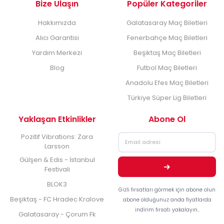
Bize Ulaşın
Popüler Kategoriler
Hakkımızda
Galatasaray Maç Biletleri
Alıcı Garantisi
Fenerbahçe Maç Biletleri
Yardım Merkezi
Beşiktaş Maç Biletleri
Blog
Futbol Maç Biletleri
Anadolu Efes Maç Biletleri
Türkiye Süper Lig Biletleri
Yaklaşan Etkinlikler
Abone Ol
Pozitif Vibrations: Zara
Larsson
Gülşen & Edis - İstanbul
Festivali
BLOK3
Gizli fırsatları görmek için abone olun
Beşiktaş - FC Hradec Kralove
abone olduğunuz anda fiyatlarda
indirim fırsatı yakalayın..
Galatasaray - Çorum Fk