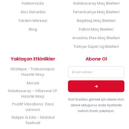
Hakkımızda
Galatasaray Maç Biletleri
Alıcı Garantisi
Fenerbahçe Maç Biletleri
Yardım Merkezi
Beşiktaş Maç Biletleri
Blog
Futbol Maç Biletleri
Anadolu Efes Maç Biletleri
Türkiye Süper Lig Biletleri
Yaklaşan Etkinlikler
Abone Ol
Göztepe - Trabzonspor:
Hazırlık Maçı
Morad
Galatasaray - Villarreal CF:
Hazırlık Maçı
Gizli fırsatları görmek için abone olun
Pozitif Vibrations: Zara
abone olduğunuz anda fiyatlarda
Larsson
indirim fırsatı yakalayın..
Gülşen & Edis - İstanbul
Festivali