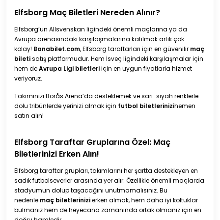
Elfsborg Maç Biletleri Nereden Alınır?
Elfsborg’un Allsvenskan ligindeki önemli maçlarına ya da
Avrupa arenasındaki karşılaşmalarına katılmak artık çok
kolay!
Banabilet.com
, Elfsborg taraftarları için en güvenilir
maç
bileti
satış platformudur. Hem İsveç ligindeki karşılaşmalar için
hem de
Avrupa Ligi biletleri
için en uygun fiyatlarla hizmet
veriyoruz.
Takımınızı Borås Arena’da desteklemek ve sarı-siyah renklerle
dolu tribünlerde yerinizi almak için
futbol biletlerinizi
hemen
satın alın!
Elfsborg Taraftar Gruplarına Özel: Maç
Biletlerinizi Erken Alın!
Elfsborg taraftar grupları, takımlarını her şartta destekleyen en
sadık futbolseverler arasında yer alır. Özellikle önemli maçlarda
stadyumun dolup taşacağını unutmamalısınız. Bu
nedenle
maç biletlerinizi
erken almak, hem daha iyi koltuklar
bulmanız hem de heyecana zamanında ortak olmanız için en
doğru hamledir.