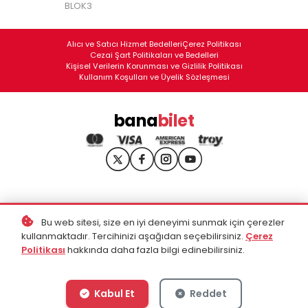
BLOK3
Alıcı ve Satıcı Hizmet Bedelleri
Çerez Politikası
Cezai Şart Politikaları ve Bedelleri
Kişisel Verilerin Korunması ve Gizlilik Politikası
Kullanım Koşulları ve Üyelik Sözleşmesi
bana
bilet
Bu web sitesi, size en iyi deneyimi sunmak için çerezler
kullanmaktadır. Tercihinizi aşağıdan seçebilirsiniz.
Çerez
Politikası
hakkında daha fazla bilgi edinebilirsiniz.
Kabul Et
Reddet