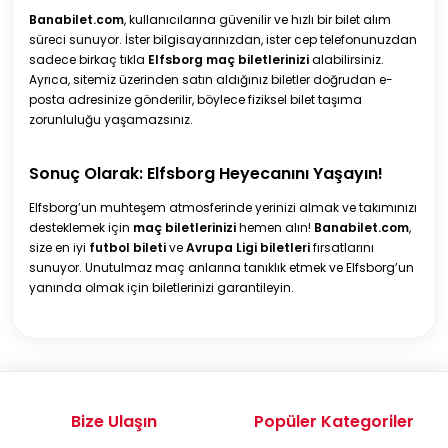
Banabilet.com
, kullanıcılarına güvenilir ve hızlı bir bilet alım
süreci sunuyor. İster bilgisayarınızdan, ister cep telefonunuzdan
sadece birkaç tıkla
Elfsborg maç biletlerinizi
alabilirsiniz.
Ayrıca, sitemiz üzerinden satın aldığınız biletler doğrudan e-
posta adresinize gönderilir, böylece fiziksel bilet taşıma
zorunluluğu yaşamazsınız.
Sonuç Olarak: Elfsborg Heyecanını Yaşayın!
Elfsborg’un muhteşem atmosferinde yerinizi almak ve takımınızı
desteklemek için
maç biletlerinizi
hemen alın!
Banabilet.com
,
size en iyi
futbol bileti
ve
Avrupa Ligi biletleri
fırsatlarını
sunuyor. Unutulmaz maç anlarına tanıklık etmek ve Elfsborg’un
yanında olmak için biletlerinizi garantileyin.
Bize Ulaşın
Popüler Kategoriler