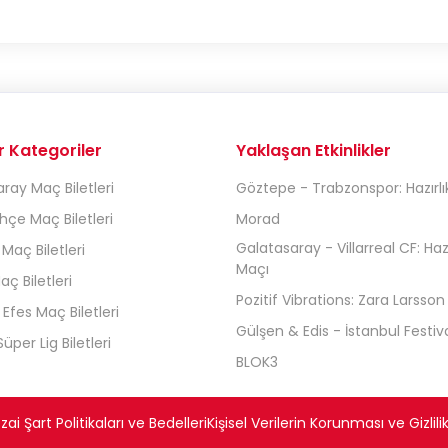
r Kategoriler
Yaklaşan Etkinlikler
ray Maç Biletleri
Göztepe - Trabzonspor: Hazırlı
çe Maç Biletleri
Morad
Galatasaray - Villarreal CF: Hazı
 Maç Biletleri
Maçı
aç Biletleri
Pozitif Vibrations: Zara Larsson
Efes Maç Biletleri
Gülşen & Edis - İstanbul Festiva
üper Lig Biletleri
BLOK3
ai Şart Politikaları ve Bedelleri
Kişisel Verilerin Korunması ve Gizlilik