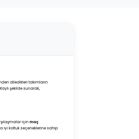
nden diledikleri takımların
etaylı şekilde sunarak,
arşılaşmalar için
maç
ha iyi koltuk seçeneklerine sahip