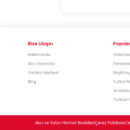
Bize Ulaşın
Popüle
Hakkımızda
Galatasa
Alıcı Garantisi
Fenerbah
Yardım Merkezi
Beşiktaş
Blog
Futbol M
Anadolu 
Türkiye S
Alıcı ve Satıcı Hizmet Bedelleri
Çerez Politikası
Cez