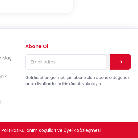
Abone Ol
k Maçı
rlık
Gizli fırsatları görmek için abone olun abone olduğunuz
anda fiyatlarda indirim fırsatı yakalayın..
li
 Politikası
Kullanım Koşulları ve Üyelik Sözleşmesi