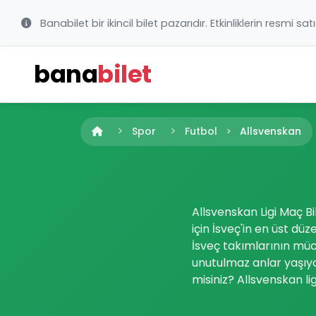
Banabilet bir ikincil bilet pazarıdır. Etkinliklerin resmi sat
bana
bilet
Spor
Futbol
Allsvenskan
Allsvenskan Ligi Maç Bil
için İsveç'in en üst dü
İsveç takımlarının müc
unutulmaz anlar yaşıyo
misiniz? Allsvenskan li