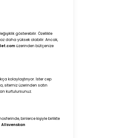
iklik gösterebilir. Özellikle
az daha yüksek olabilir. Ancak,
let.com
üzerinden bütçenize
ça kolaylaştırıyor. İster cep
ca, sitemiz üzerinden satın
an kurtulursunuz.
ferinde, binlerce kişiyle birlikte
n
Allsvenskan