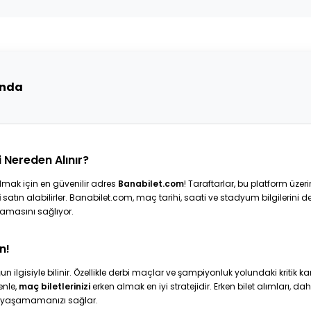
ında
i Nereden Alınır?
mak için en güvenilir adres
Banabilet.com
! Taraftarlar, bu platform üzeri
i
satın alabilirler. Banabilet.com, maç tarihi, saati ve stadyum bilgilerini d
şamasını sağlıyor.
n!
ğun ilgisiyle bilinir. Özellikle derbi maçlar ve şampiyonluk yolundaki kritik k
enle,
maç biletlerinizi
erken almak en iyi stratejidir. Erken bilet alımları, da
 yaşamamanızı sağlar.