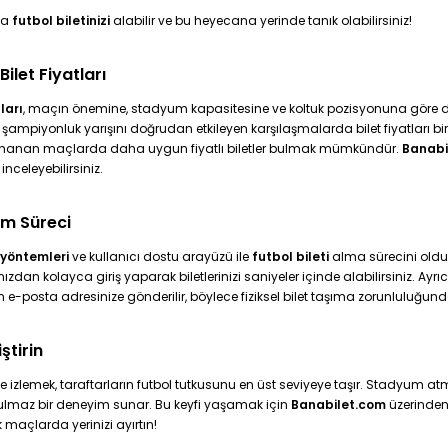
ca
futbol biletinizi
alabilir ve bu heyecana yerinde tanık olabilirsiniz!
ilet Fiyatları
ları
, maçın önemine, stadyum kapasitesine ve koltuk pozisyonuna göre değiş
ampiyonluk yarışını doğrudan etkileyen karşılaşmalarda bilet fiyatları bir
ynanan maçlarda daha uygun fiyatlı biletler bulmak mümkündür.
Banabi
inceleyebilirsiniz.
ım Süreci
yöntemleri
ve kullanıcı dostu arayüzü ile
futbol bileti
alma sürecini olduk
ızdan kolayca giriş yaparak biletlerinizi saniyeler içinde alabilirsiniz. Ayrı
e-posta adresinize gönderilir, böylece fiziksel bilet taşıma zorunluluğund
ştirin
 izlemek, taraftarların futbol tutkusunu en üst seviyeye taşır. Stadyum atmos
tulmaz bir deneyim sunar. Bu keyfi yaşamak için
Banabilet.com
üzerinde
maçlarda yerinizi ayırtın!