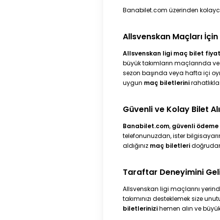
Banabilet.com üzerinden kolay
Allsvenskan Maçları İçin B
Allsvenskan ligi maç bilet fiyat
büyük takımların maçlarında ve ş
sezon başında veya hafta içi o
uygun
maç biletlerini
rahatlıkla 
Güvenli ve Kolay Bilet Al
Banabilet.com
,
güvenli ödeme 
telefonunuzdan, ister bilgisayarın
aldığınız
maç biletleri
doğrudan 
Taraftar Deneyimini Geli
Allsvenskan ligi maçlarını yerinde
takımınızı desteklemek size unu
biletlerinizi
hemen alın ve büyük 