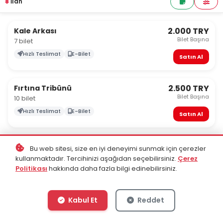
8
İlan
2.000 TRY
Kale Arkası
Bilet Başına
7 bilet
Hızlı Teslimat
E-Bilet
Satın Al
2.500 TRY
Fırtına Tribünü
Bilet Başına
10 bilet
Hızlı Teslimat
E-Bilet
Satın Al
3.000 TRY
Doğu
Bu web sitesi, size en iyi deneyimi sunmak için çerezler
Bilet Başına
9 bilet
kullanmaktadır. Tercihinizi aşağıdan seçebilirsiniz.
Çerez
Politikası
hakkında daha fazla bilgi edinebilirsiniz.
Hızlı Teslimat
E-Bilet
Satın Al
Kabul Et
Reddet
3.500 TRY
Misafir
Bilet Başına
9 bilet