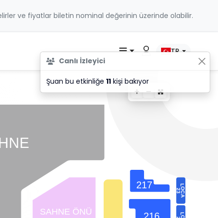
belirler ve fiyatlar biletin nominal değerinin üzerinde olabilir.
TR
Canlı İzleyici
Şuan bu etkinliğe
11
kişi bakıyor
HNE
217
LOC
23
A
SAHNE ÖNÜ
216
LOC