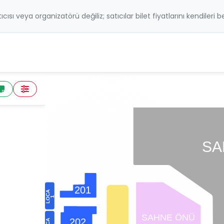
atıcısı veya organizatörü değiliz; satıcılar bilet fiyatlarını kendileri 
SA
201
n
A
LOC
1
ından
ımı,
SAHNE ÖNÜ
202
A
a