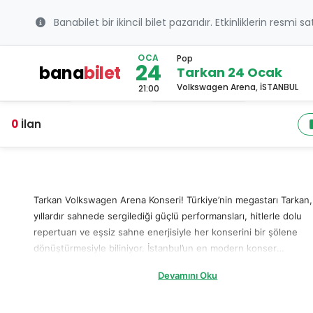
Banabilet bir ikincil bilet pazarıdır. Etkinliklerin resmi s
OCA
Pop
24
bana
bilet
Tarkan 24 Ocak
Volkswagen Arena, İSTANBUL
21:00
0
İlan
Tarkan Volkswagen Arena Konseri! Türkiye’nin megastarı Tarkan,
yıllardır sahnede sergilediği güçlü performansları, hitlerle dolu
repertuarı ve eşsiz sahne enerjisiyle her konserini bir şölene
dönüştürmesiyle biliniyor. İstanbul’un en modern konser
mekânlarından biri olan Volkswagen Arena’da gerçekleşecek ola
Devamını Oku
Tarkan Volkswagen Arena İstanbul konseri, müzikseverler taraf
büyük bir merak ve heyecanla bekleniyor. Benzersiz sahne tasar
özel ışık oyunları ve dev orkestranın eşlik ettiği performanslarıyl