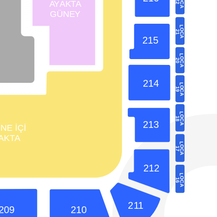
22
AY
AK
T
A
A
GÜNE
Y
LOC
21
A
215
LOC
20
A
214
LOC
19
A
LOC
18
213
A
NE İÇİ
AK
T
A
LOC
17
A
212
LOC
16
A
2
1
1
209
210