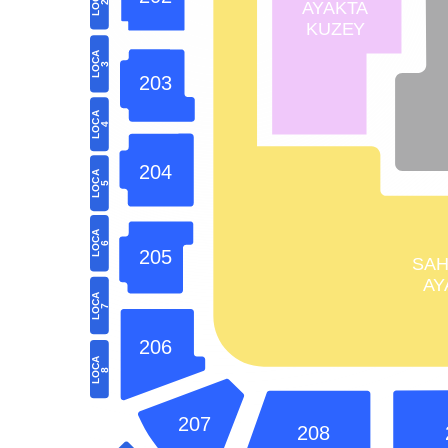
LOC
AY
AK
T
A
2
KUZE
Y
 bileti
A
LOC
rinin
3
203
n
A
LOC
4
zel
 Büyük
204
A
LOC
5
ersiz
e
A
LOC
6
onseri
205
SAH
işitsel
AY
yüksek
A
LOC
7
 ile
206
A
 zaman
LOC
8
’ın
r
207
208
;