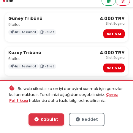
6
İlan
4.000 TRY
Güney Tribünü
Bilet Başına
9 bilet
Hızlı Teslimat
E-Bilet
Satın Al
4.000 TRY
Kuzey Tribünü
Bilet Başına
6 bilet
Hızlı Teslimat
E-Bilet
Satın Al
5.000 TRY
Doğu Tribünü
Bu web sitesi, size en iyi deneyimi sunmak için çerezler
Bilet Başına
6 bilet
kullanmaktadır. Tercihinizi aşağıdan seçebilirsiniz.
Çerez
Politikası
hakkında daha fazla bilgi edinebilirsiniz.
Hızlı Teslimat
E-Bilet
Satın Al
Kabul Et
Reddet
6.000 TRY
Batı Tribünü
Bilet Başına
8 bilet