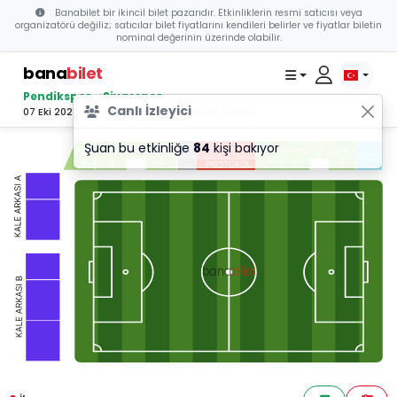
Banabilet bir ikincil bilet pazarıdır. Etkinliklerin resmi satıcısı veya
organizatörü değiliz; satıcılar bilet fiyatlarını kendileri belirler ve fiyatlar biletin
nominal değerinin üzerinde olabilir.
bana
bilet
Pendikspor - Sivasspor
Canlı İzleyici
07 Eki 2023 13:30 - Pendik Stadyumu, İSTANBUL
Şuan bu etkinliğe
84
kişi bakıyor
bilet
bana