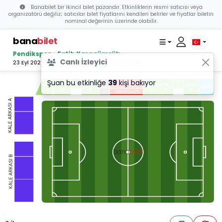
Banabilet bir ikincil bilet pazarıdır. Etkinliklerin resmi satıcısı veya
organizatörü değiliz; satıcılar bilet fiyatlarını kendileri belirler ve fiyatlar biletin
nominal değerinin üzerinde olabilir.
bana
bilet
Pendikspor - Fatih Karagümrük
Canlı İzleyici
23 Eyl 2023 17:00 - Pendik Stadyumu, İSTANBUL
Şuan bu etkinliğe
39
kişi bakıyor
bilet
bana