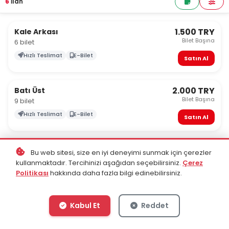
6
İlan
1.500 TRY
Kale Arkası
Bilet Başına
6 bilet
Hızlı Teslimat
E-Bilet
Satın Al
2.000 TRY
Batı Üst
Bilet Başına
9 bilet
Hızlı Teslimat
E-Bilet
Satın Al
2.000 TRY
Doğu Üst
Bu web sitesi, size en iyi deneyimi sunmak için çerezler
Bilet Başına
8 bilet
kullanmaktadır. Tercihinizi aşağıdan seçebilirsiniz.
Çerez
Politikası
hakkında daha fazla bilgi edinebilirsiniz.
Hızlı Teslimat
E-Bilet
Satın Al
Kabul Et
Reddet
2.500 TRY
Doğu Alt
Bilet Başına
7 bilet