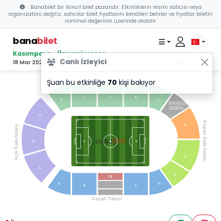
Banabilet bir ikincil bilet pazarıdır. Etkinliklerin resmi satıcısı veya
organizatörü değiliz; satıcılar bilet fiyatlarını kendileri belirler ve fiyatlar biletin
nominal değerinin üzerinde olabilir.
bana
bilet
Kasımpaşa - Ümraniyespor
Canlı İzleyici
18 Mar 2023 00:00 - Recep Tayyip Erdoğan Stadyumu, İSTANBUL
Şuan bu etkinliğe
70
kişi bakıyor
Maraton
T
ribün
C
B
D
E
A
ENGELLİ
TRİBÜN
A
Kapalı Kale
G
Arkası
bilet
bana
Açık Kale
B
Arkası
F
C
E
VI
P
A
D
B
C
Kapalı
T
ribün