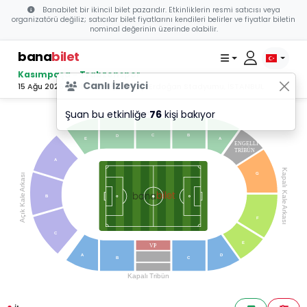
Banabilet bir ikincil bilet pazarıdır. Etkinliklerin resmi satıcısı veya
organizatörü değiliz; satıcılar bilet fiyatlarını kendileri belirler ve fiyatlar biletin
nominal değerinin üzerinde olabilir.
bana
bilet
Kasımpaşa - Trabzonspor
Canlı İzleyici
15 Ağu 2026 19:00 - Recep Tayyip Erdoğan Stadyumu, İSTANBUL
Şuan bu etkinliğe
76
kişi bakıyor
Maraton
T
ribün
C
B
D
E
A
ENGELLİ
TRİBÜN
A
Kapalı Kale
G
Arkası
bilet
bana
Açık Kale
B
Arkası
F
C
E
VI
P
A
D
B
C
Kapalı
T
ribün