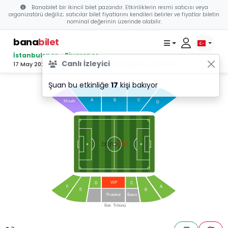
Banabilet bir ikincil bilet pazarıdır. Etkinliklerin resmi satıcısı veya
organizatörü değiliz; satıcılar bilet fiyatlarını kendileri belirler ve fiyatlar biletin
nominal değerinin üzerinde olabilir.
bana
bilet
İstanbulspor - Sivasspor
Canlı İzleyici
17 May 2024 17:00 - Necmi Kadıoğlu Stadyumu, İSTANBUL
Şuan bu etkinliğe
17
kişi bakıyor
Doğu
T
ribünü
C
A
B
Misafir
D
bilet
bana
VI
P
D
C
F
A
E
B
Protokol
Basın
Batı
T
ribünü