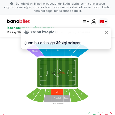
Banabilet bir ikincil bilet pazarıdır. Etkinliklerin resmi satıcısı veya
organizatörü değiliz; satıcılar bilet fiyatlarını kendileri belirler ve fiyatlar biletin
nominal değerinin üzerinde olabilir.
bana
bilet
İstanbulspor - Giresunspor
Canlı İzleyici
15 May 2023 20:00 - Necmi Kadıoğlu Stadyumu, İSTANBUL
Şuan bu etkinliğe
39
kişi bakıyor
Doğu
T
ribünü
C
A
B
Misafir
D
bilet
bana
VI
P
D
C
F
A
E
B
Protokol
Basın
Batı
T
ribünü