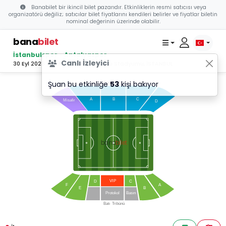
Banabilet bir ikincil bilet pazarıdır. Etkinliklerin resmi satıcısı veya
organizatörü değiliz; satıcılar bilet fiyatlarını kendileri belirler ve fiyatlar biletin
nominal değerinin üzerinde olabilir.
bana
bilet
İstanbulspor - Antalyaspor
Canlı İzleyici
30 Eyl 2023 16:00 - Necmi Kadıoğlu Stadyumu, İSTANBUL
Şuan bu etkinliğe
53
kişi bakıyor
Doğu
T
ribünü
C
A
B
Misafir
D
bilet
bana
VI
P
D
C
F
A
E
B
Protokol
Basın
Batı
T
ribünü