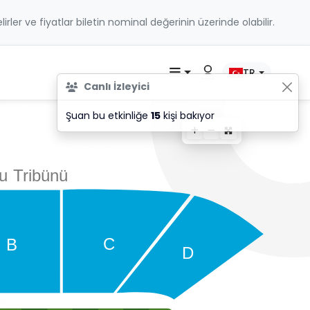
belirler ve fiyatlar biletin nominal değerinin üzerinde olabilir.
TR
Canlı İzleyici
Şuan bu etkinliğe
15
kişi bakıyor
u
T
ribünü
C
B
D