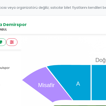
atıcısı veya organizatörü değiliz; satıcılar bilet fiyatlarını kendileri 
a Demirspor
ANBUL
Doğ
bulspor
A
Misafir
rak
ir
na