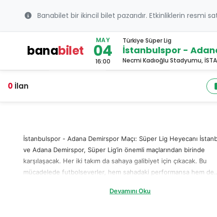
Banabilet bir ikincil bilet pazarıdır. Etkinliklerin resmi s
MAY
Türkiye Süper Lig
04
bana
bilet
İstanbulspor - Adan
Necmi Kadıoğlu Stadyumu, İST
16:00
0
İlan
İstanbulspor - Adana Demirspor Maçı: Süper Lig Heyecanı İstan
ve Adana Demirspor, Süper Lig’in önemli maçlarından birinde
karşılaşacak. Her iki takım da sahaya galibiyet için çıkacak. Bu
mücadelede futbolseverler, hem sahadaki performansa hem de
tribünlerdeki coşkuya tanık olacak. Eğer bu büyük maçı kaçırmak
Devamını Oku
istemiyorsanız, hemen i̇stanbulspor - adana demirspor bileti ala
tribündeki yerinizi ayırtın. BanaBilet, biletlerinizi hızlı ve güvenli b
şekilde satın almanızı sağlar. Tarihi Not Edin! İstanbulspor - Ada