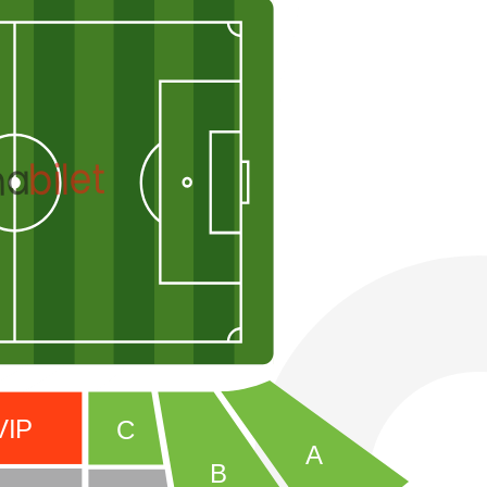
bilet
na
VI
P
C
A
B