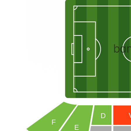
ğu
 Bu
yle
dönmek
iler
ba
dana
biri
lemek
por -
ana
bileti
let
 web
D
let
F
E